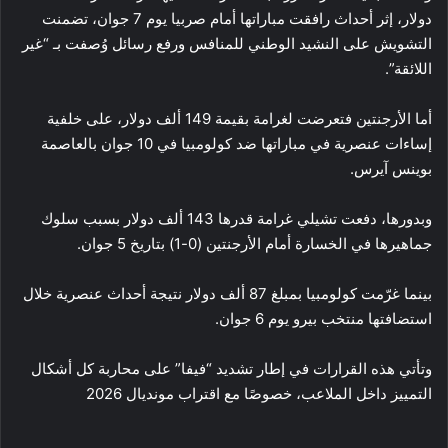
دولار، إثر أحداث رافقت مباراتها أمام صربيا يوم 7 جوان، تضمنت
التشويش على النشيد الوطني للمنافس ورفع رسائل وُصفت بـ “غير
اللائقة”.
أما الأرجنتين فتعرضت لغرامة بقيمة 149 ألف دولار، على خلفية
إساءات عنصرية في مباراتها ضد كولومبيا في 10 جوان بالعاصمة
بوينس آيرس.
وبدورها، دفعت تشيلي غرامة قدرها 143 ألف دولار بسبب سلوك
جماهيرها في الخسارة أمام الأرجنتين (0-1) بتاريخ 5 جوان.
بينما غرّمت كولومبيا بمبلغ 87 ألف دولار نتيجة أحداث عنصرية خلال
استضافتها منتخب بيرو يوم 6 جوان.
وتأتي هذه القرارات في إطار تشديد “فيفا” على محاربة كل أشكال
التمييز داخل الملاعب، خصوصًا مع اقتراب مونديال 2026