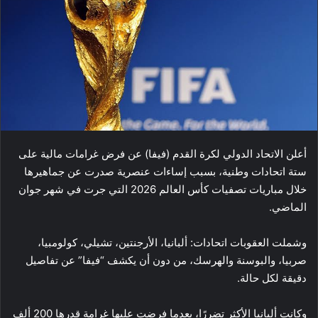
أعلن الاتحاد الدولي لكرة القدم (فيفا) عن فرض غرامات مالية على
ستة اتحادات وطنية، بسبب إساءات عنصرية صدرت عن جماهيرها
خلال مباريات تصفيات كأس العالم 2026 التي جرت في شهر جوان
الماضي.
وشملت العقوبات اتحادات: ألبانيا، الأرجنتين، تشيلي، كولومبيا،
صربيا، والبوسنة والهرسك، من دون أن يكشف “فيفا” عن تفاصيل
دقيقة لكل حالة.
وكانت ألبانيا الأكثر تضررًا، بعدما فرضت عليها غرامة قدرها 200 ألف