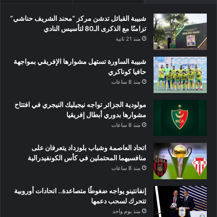
شبيبة القبائل تدشن مركز “محند الشريف حناشي”
تزامنًا مع الذكرى الـ80 لتأسيس النادي
منذ 21 ثانية
شبيبة الساورة تستهل مشوارها الإفريقي بمواجهة
حافيا كوناكري
منذ 8 ساعات
مولودية الجزائر تواجه نيجيليك النيجري في افتتاح
مشوارها بدوري أبطال إفريقيا
منذ 8 ساعات
اتحاد العاصمة وشباب بلوزداد يتعرفان على
منافسيهما المحتملين في كأس الكونفيدرالية
منذ 8 ساعات
إنفانتينو يواجه ضغوطًا متصاعدة.. اتحادات أوروبية
تتحرك لسحب دعمها
منذ يوم واحد