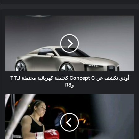
أودي
تكشف
عن
Concept
C
كخليفة
كهربائية
محتملة
لـTT
وR8
أودي تكشف عن Concept C كخليفة كهربائية محتملة لـTT
وR8
أربعة
ملاكمين
يمثلون
الجزائر
في
البطولة
العالمية