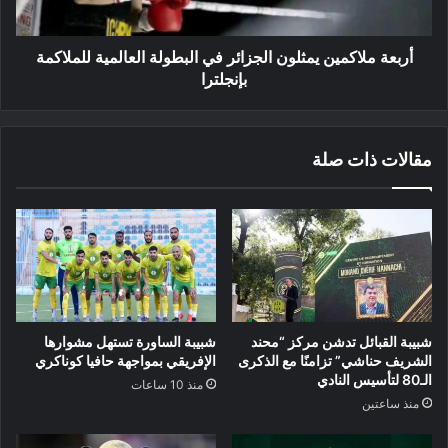
للملاكمة
بإنجلترا
أربعة ملاكمين يمثلون الجزائر في البطولة العالمية للملاكمة
بإنجلترا
مقالات ذات صلة
شبيبة القبائل تدشن مركز “محند
شبيبة الساورة تستهل مشوارها
الشريف حناشي” تزامنًا مع الذكرى
الإفريقي بمواجهة حافيا كوناكري
الـ80 لتأسيس النادي
منذ 10 ساعات
منذ ساعتين