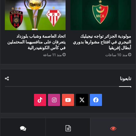
مولودية الجزائر تواجه نيجيليك
اتحاد العاصمة وشباب بلوزداد
النيجري في افتتاح مشوارها بدوري
يتعرفان على منافسيهما المحتملين
أبطال إفريقيا
في كأس الكونفيدرالية
منذ 10 ساعات
منذ 11 ساعة
تابعونا
‫X
فيسبوك
‫YouTube
انستقرام
‫TikTok