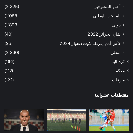
أخبار المحترفين
(2٬225)
المنتخب الوطني
(1٬065)
دولي
(1٬893)
شان الجزائر 2022
(40)
كأس أمم إفريقيا كوت ديفوار 2024
(96)
محلي
(2٬390)
كرة اليد
(166)
ملاكمة
(112)
منوعات
(122)
مقتطفات عشوائية