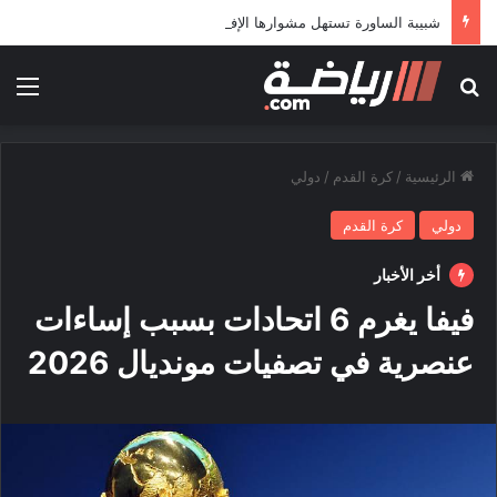
شبيبة الساورة تستهل مشوارها الإفريقي بمواجهة حافيا كوناكري
بحث عن
الق
الرئيسية
/
كرة القدم
/
دولي
دولي
كرة القدم
أخر الأخبار
فيفا يغرم 6 اتحادات بسبب إساءات
عنصرية في تصفيات مونديال 2026