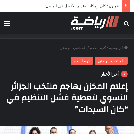
غويري: كان بإمكاننا تقديم الأفضل في المونديال
بحث عن
الق
الرئيسية
/
كرة القدم
/
المنتخب الوطني
المنتخب الوطني
كرة القدم
أخر الأخبار
إعلام المخزن يهاجم منتخب الجزائر
النسوي لتغطية فشل التنظيم في
“كان السيدات”