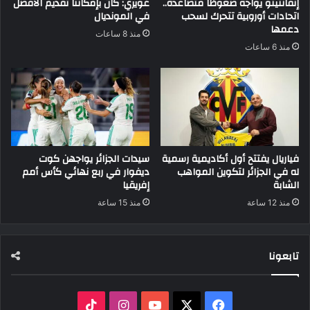
إنفانتينو يواجه ضغوطًا متصاعدة..
غويري: كان بإمكاننا تقديم الأفضل
اتحادات أوروبية تتحرك لسحب
في المونديال
دعمها
منذ 8 ساعات
منذ 6 ساعات
فياريال يفتتح أول أكاديمية رسمية
سيدات الجزائر يواجهن كوت
له في الجزائر لتكوين المواهب
ديفوار في ربع نهائي كأس أمم
الشابة
إفريقيا
منذ 12 ساعة
منذ 15 ساعة
تابعونا
‫X
فيسبوك
‫YouTube
انستقرام
‫TikTok