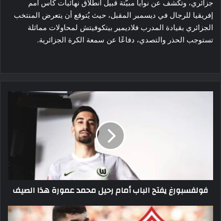
جزائري، وتكشف عن نوايا مبيّتة قبيل انطلاق نهائيات كأس أمم
إفريقيا للرجال في ديسمبر المقبل، حيث يُتوقع أن يتعرض المنتخب
الجزائري بقيادة المدرب فلاديمير بيتكوفيتش لمحاولات مماثلة
تستوجب الحذر والتصدي، دفاعًا عن سمعة الكرة الجزائرية.
فولفسبورغ
يفتح
الباب
أمام
رحيل
محمد
عمورة
هذا
الصيف
فولفسبورغ يفتح الباب أمام رحيل محمد عمورة هذا الصيف
الزمالك
يدخل