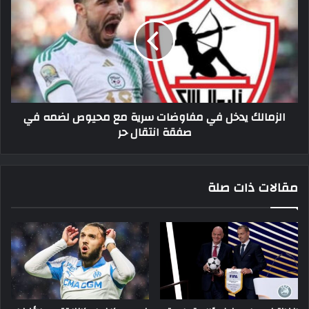
في
مفاوضات
سرية
مع
محيوص
لضمه
في
الزمالك يدخل في مفاوضات سرية مع محيوص لضمه في
صفقة
صفقة انتقال حر
انتقال
حر
مقالات ذات صلة