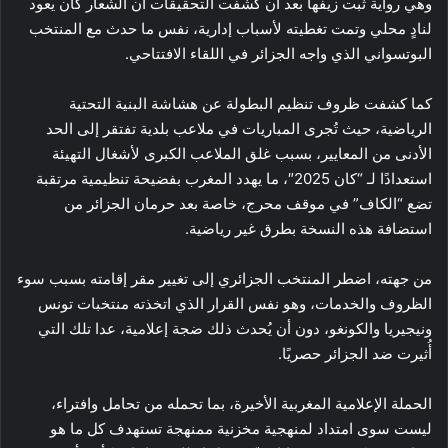
وهي رواية ثبت زيفها بعد أن كشفت التحقيقات أن الشعار كان يعود
لنادٍ محلي وتمت تغطيته لأسباب إدارية، نفس ما حدث مع المنتخب
البوتسواني الذي واجه الجزائر في اللقاء الافتتاحي.
كما كشفت ظروف تنظيم البطولة عن هشاشة البنية التحتية
الرياضية، حيث تُجرى المباريات في ملاعب بلدية تفتقر إلى الحد
الأدنى من المعايير، بسبب غلق الملاعب الكبرى لأشغال التهيئة
استعدادًا لـ “كان 2025″، ما يهدد المغرب بفضيحة تنظيمية مرتقبة
تضع “الكاف” في موقف محرج، خاصة بعد حرمان الجزائر من
استضافة هذه النسخة بطرق غير رياضية.
من جهته، اضطر المنتخب الجزائري إلى تغيير مقر إقامته بسبب سوء
الظروف والخدمات، وهو نفس القرار الذي اتخذته منتخبات تونس
ونيجيريا والكونغو، دون أن يُحدث ذلك ضجة إعلامية، عدا تلك التي
أُثيرت ضد الجزائر حصريًا.
الحملة الإعلامية المغربية الأخيرة، بما تحمله من تحامل وافتراء،
ليست سوى امتداد لمنهجية مخزنية ممنهجة تستهدف كل ما هو