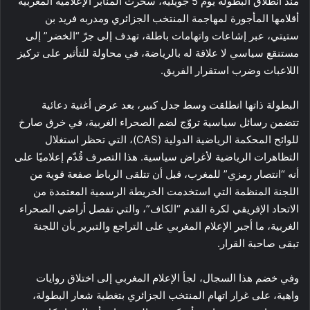
منذ انطلاق البطولة يوم 5 جويلية، سخّرت المنابر الإعلامية المغربية
أقلامها المأجورة لمهاجمة المنتخب الجزائري ومدربه فريد بن
ستيتي، عبر إشاعات واتهامات باطلة، تهدف إلى جرّ “الخضر” إلى
مستنقع سياسي لا علاقة له بالرياضة، في محاولة للتأثير على تركيز
اللاعبات وضرب استقرار الفريق.
البطولة ذاتها انطلقت وسط جدل كبير، بعد عرض أغنية دعائية
تتضمن رسائل سياسية تروّج لضم الصحراء الغربية، في خرق صارخ
للوائح المحكمة الرياضية الدولية (CAS)، التي تحظر استغلال
التظاهرات الرياضية لأغراض سياسية. هذا التصرف قُدّم إعلاميًا على
أنه “انتصار رمزي” للمغرب، قبل أن تتلقى الرباط صفعة قوية من
اللجنة المنظمة التي استخدمت الخريطة الرسمية المعتمدة من
الاتحاد الإفريقي لكرة القدم “الكاف”، والتي تفصل أراضي الصحراء
الغربية، ما أجبر الإعلام المغربي على التراجع والتبرير بأن اللجنة
تبقى صاحبة القرار.
وفي خضم هذا السجال، لجأ الإعلام المغربي إلى اختلاق روايات
واهية، على غرار اتهام المنتخب الجزائري بتغطية شعار البطولة،