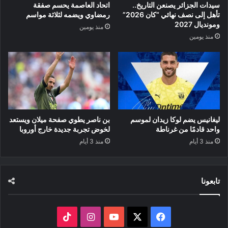
سيدات الجزائر يصنعن التاريخ..
اتحاد العاصمة يحسم صفقة
تأهل إلى نصف نهائي “كان 2026”
رمضاوي ويضمه لثلاثة مواسم
ومونديال 2027
منذ يومين
منذ يومين
ليغانيس يضم لوكا زيدان لموسم
بن ناصر يطوي صفحة ميلان ويستعد
واحد قادمًا من غرناطة
لخوض تجربة جديدة خارج أوروبا
منذ 3 أيام
منذ 3 أيام
تابعونا
‫X
فيسبوك
‫YouTube
انستقرام
‫TikTok