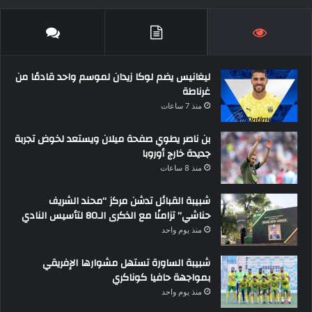
ليغانيس يضم لوكا زيدان لموسم واحد قادمًا من
غرناطة
منذ 7 ساعات
بن ناصر يطوي صفحة ميلان ويستعد لخوض تجربة
جديدة خارج أوروبا
منذ 8 ساعات
شبيبة القبائل تدشن مركز “محند الشريف
حناشي” تزامنًا مع الذكرى الـ80 لتأسيس النادي
منذ يوم واحد
شبيبة الساورة تستهل مشوارها الإفريقي
بمواجهة حافيا كوناكري
منذ يوم واحد