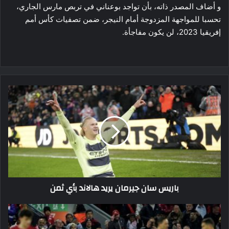
و أضاف المصدر ذاته، بأن تواجد بوعناني في تربص مارس الجاري،
تحسبا للمواجهة المزدوجة أمام النيجر، ضمن تصفيات كأس أمم
إفريقيا 2023، لن يكون مفاجأة.
باريس
سان
جيرمان
يريد
هالاند
بأي
ثمن
باريس سان جيرمان يريد هالاند بأي ثمن
استعادة
ميندي