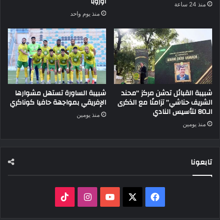
أوروبا
منذ 24 ساعة
منذ يوم واحد
شبيبة القبائل تدشن مركز “محند
شبيبة الساورة تستهل مشوارها
الشريف حناشي” تزامنًا مع الذكرى
الإفريقي بمواجهة حافيا كوناكري
الـ80 لتأسيس النادي
منذ يومين
منذ يومين
تابعونا
‫X
فيسبوك
‫YouTube
انستقرام
‫TikTok