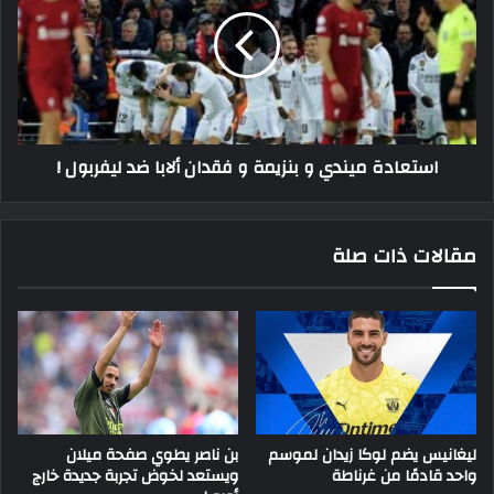
و
بنزيمة
و
فقدان
ألابا
ضد
ليفربول
استعادة ميندي و بنزيمة و فقدان ألابا ضد ليفربول !
!
مقالات ذات صلة
ليغانيس يضم لوكا زيدان لموسم
بن ناصر يطوي صفحة ميلان
واحد قادمًا من غرناطة
ويستعد لخوض تجربة جديدة خارج