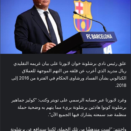
علق رئيس نادي ​برشلونة​ خوان ​لابورتا​ على بيان غريمه التقليدي ​
ريال مدريد​ الذي أعرب عن قلقه من التهم الموجهة للعملاق
الكتالوني بشأن الفساد ورشاوى الحكام في الفترة من 2016 إلى
2018.
وغرد لابورتا عبر حسابه الرسمي على تويتر وكتب: “كوليز جماهير
برشلونة كونوا هادئين برشلونة بريء مما يتهم به وضحية حملة
منظمة ضد سمعته يشارك فيها الجميع الآن”.
واختتم: “لست مندهشًا من تلك الحملة، لكننا سندافع عن برشلونة