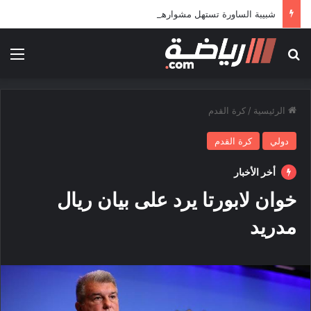
شبيبة الساورة تستهل مشوارها الإفريقي بمواجهة حافيا كوناكري
بحث عن
الق
الرئيسية
/
كرة القدم
دولي
كرة القدم
أخر الأخبار
خوان لابورتا يرد على بيان ريال
مدريد