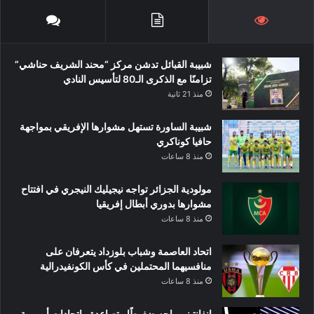
شبيبة القبائل تدشن مركز “محند الشريف حناشي”
تزامنًا مع الذكرى الـ80 لتأسيس النادي
منذ 21 ثانية
شبيبة الساورة تستهل مشوارها الإفريقي بمواجهة
حافيا كوناكري
منذ 8 ساعات
مولودية الجزائر تواجه نيجيليك النيجري في افتتاح
مشوارها بدوري أبطال إفريقيا
منذ 8 ساعات
اتحاد العاصمة وشباب بلوزداد يتعرفان على
منافسيهما المحتملين في كأس الكونفيدرالية
منذ 8 ساعات
إنفانتينو يواجه ضغوطًا متصاعدة.. اتحادات أوروبية