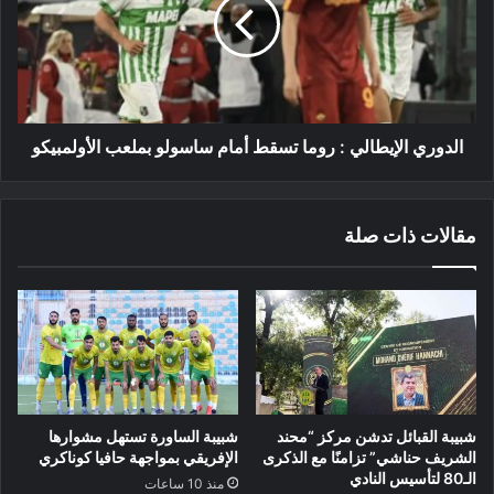
روما
تسقط
أمام
ساسولو
بملعب
الأولمبيكو
الدوري الإيطالي : روما تسقط أمام ساسولو بملعب الأولمبيكو
مقالات ذات صلة
شبيبة القبائل تدشن مركز “محند
شبيبة الساورة تستهل مشوارها
الشريف حناشي” تزامنًا مع الذكرى
الإفريقي بمواجهة حافيا كوناكري
الـ80 لتأسيس النادي
منذ 10 ساعات