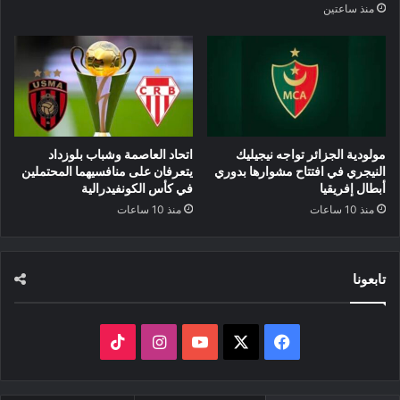
منذ ساعتين
مولودية الجزائر تواجه نيجيليك
اتحاد العاصمة وشباب بلوزداد
النيجري في افتتاح مشوارها بدوري
يتعرفان على منافسيهما المحتملين
أبطال إفريقيا
في كأس الكونفيدرالية
منذ 10 ساعات
منذ 10 ساعات
تابعونا
‫X
فيسبوك
‫YouTube
انستقرام
‫TikTok