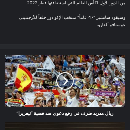
من الدور الأول لكأس العالم التي استضافتها قطر 2022.
وسيقود سانشيز “47 عاماً” منتخب الإكوادور خلفاً للأرجنتيني
غوستافو ألفارو.
ريال
مدريد
طرف
في
رفع
دعوى
ضد
قضية
’’نيغريرا’’
ريال مدريد طرف في رفع دعوى ضد قضية ’’نيغريرا’’
ريد