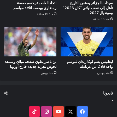
سيدات الجزائر يصنعن التاريخ..
اتحاد العاصمة يحسم صفقة
تأهل إلى نصف نهائي “كان 2026”
رمضاوي ويضمه لثلاثة مواسم
ومونديال 2027
منذ 19 ساعة
منذ 15 ساعة
ليغانيس يضم لوكا زيدان لموسم
بن ناصر يطوي صفحة ميلان ويستعد
واحد قادمًا من غرناطة
لخوض تجربة جديدة خارج أوروبا
منذ يومين
منذ يومين
تابعونا
‫X
فيسبوك
‫YouTube
انستقرام
‫TikTok