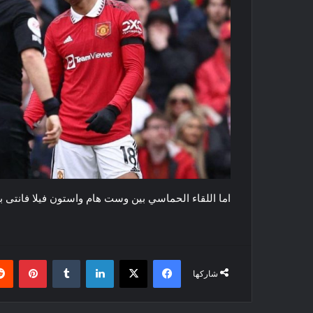
اما اللقاء الحماسي بين ​وست هام​ و​استون فيلا​ فانتى بتعادل 
فيسبوك
‫X
لينكدإن
بينتي
شاركها