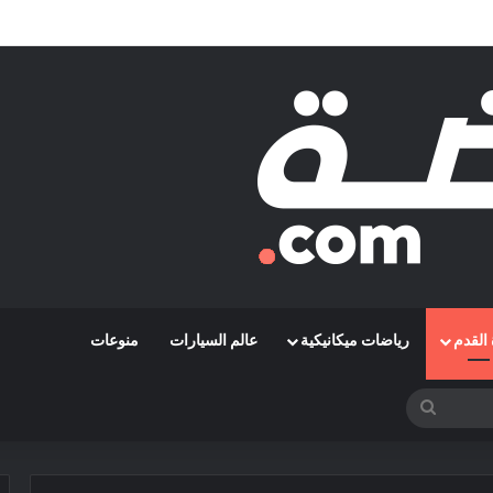
مشوارها الإفريقي بمواجهة حافيا كوناكري
القدم
رياضات ميكانيكية
عالم السيارات
منوعات
بحث
عن