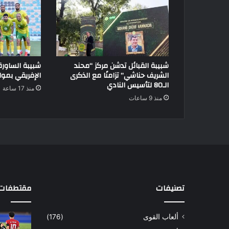
شبيبة القبائل تدشن مركز “محند
شبيبة الساور
الشريف حناشي” تزامنًا مع الذكرى
الإفريقي بموا
الـ80 لتأسيس النادي
منذ 17 ساعة
منذ 9 ساعات
تصنيفات
مقتطفات 
ألعاب القوى
(176)