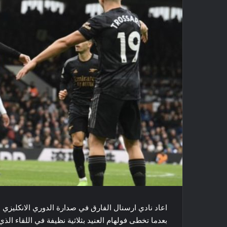
بعدما تخطى ​فولهام​ العنيد بثلاثية نظيفة في اللقاء الذي