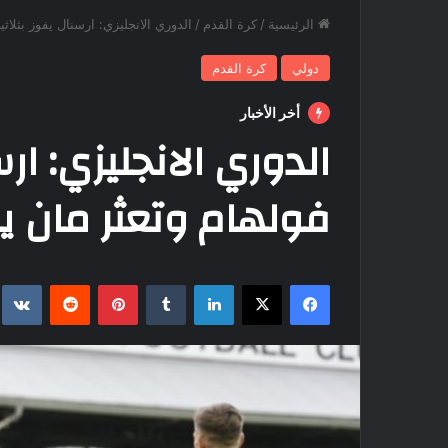
الرئيسية
/
كرة القدم
/
الدوري الانجليزي: ارسنال يفوز بثلاثي
دولي
كرة القدم
أخر الأخبار
الدوري الانجليزي: ارس
فولهام وتعثر مان يو
فيسبوك
‫X
لينكدإن
بينتيريست