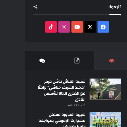
تابعونا
‫X
فيسبوك
‫YouTube
انستقرام
‫TikTok
شبيبة القبائل تدشن مركز
“محند الشريف حناشي” تزامنًا
مع الذكرى الـ80 لتأسيس
النادي
منذ 21 ثانية
شبيبة الساورة تستهل
مشوارها الإفريقي بمواجهة
حافيا كوناكري