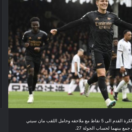
اعاد نادي ​ارسنال​ الفارق في صدارة ​الدوري الانكليزي​ لكرة القدم الى 5 نقاط مع ملاحقه وحامل اللقب مان سيتي
 جمع بينهما لحساب الجولة 27.