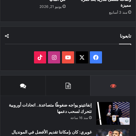
مميزة
يونيو 21, 2026
منذ 3 أسابيع
تابعونا
‫X
فيسبوك
‫YouTube
انستقرام
‫TikTok
إنفانتينو يواجه ضغوطًا متصاعدة.. اتحادات أوروبية
تتحرك لسحب دعمها
منذ 16 ساعة
غويري: كان بإمكاننا تقديم الأفضل في المونديال