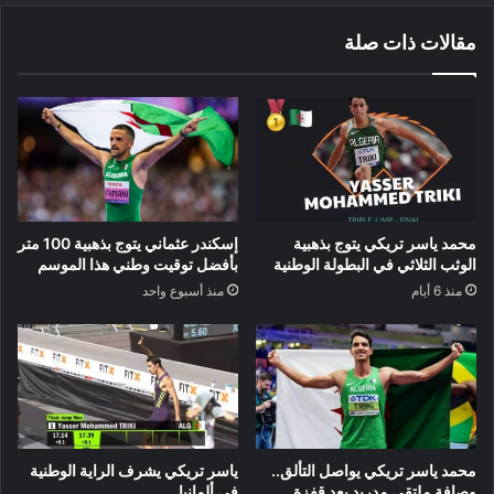
مقالات ذات صلة
محمد ياسر تريكي يتوج بذهبية
إسكندر عثماني يتوج بذهبية 100 متر
الوثب الثلاثي في البطولة الوطنية
بأفضل توقيت وطني هذا الموسم
منذ 6 أيام
منذ أسبوع واحد
محمد ياسر تريكي يواصل التألق..
ياسر تريكي يشرف الراية الوطنية
وصافة ملتقى مدريد بعد قفزة
في ألمانيا