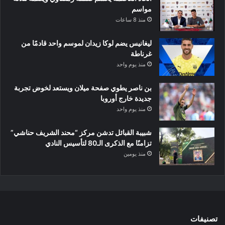
مواسم
منذ 8 ساعات
ليغانيس يضم لوكا زيدان لموسم واحد قادمًا من
غرناطة
منذ يوم واحد
بن ناصر يطوي صفحة ميلان ويستعد لخوض تجربة
جديدة خارج أوروبا
منذ يوم واحد
شبيبة القبائل تدشن مركز “محند الشريف حناشي”
تزامنًا مع الذكرى الـ80 لتأسيس النادي
منذ يومين
تصنيفات