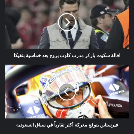
سكوت
باركر
مدرب
كلوب
بروج
بعد
خماسية
بنفيكا
اقالة سكوت باركر مدرب كلوب بروج بعد خماسية بنفيكا
فيرستابن
يتوقع
معركة
أكثر
تقارباً
في
سباق
السعودية
فيرستابن يتوقع معركة أكثر تقارباً في سباق السعودية