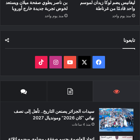
ليغانيس يضم لوكا زيدان لموسم
بن ناصر يطوي صفحة ميلان ويستعد
واحد قادمًا من غرناطة
لخوض تجربة جديدة خارج أوروبا
منذ يوم واحد
منذ يوم واحد
تابعونا
‫X
فيسبوك
‫YouTube
انستقرام
‫TikTok
سيدات الجزائر يصنعن التاريخ.. تأهل إلى نصف
نهائي “كان 2026” ومونديال 2027
منذ 4 ساعات
اتحاد العاصمة يحسم صفقة رمضاوي ويضمه لثلاثة