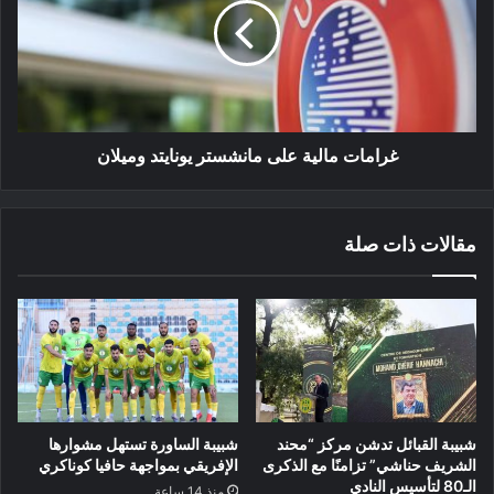
مانشستر
يونايتد
وميلان
غرامات مالية على مانشستر يونايتد وميلان
مقالات ذات صلة
شبيبة القبائل تدشن مركز “محند
شبيبة الساورة تستهل مشوارها
الشريف حناشي” تزامنًا مع الذكرى
الإفريقي بمواجهة حافيا كوناكري
الـ80 لتأسيس النادي
منذ 14 ساعة