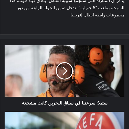
يذكر أن المباراة التي ستجمع شبيبة القبائل، بنادي فيتا كلوب، هذا
السبت، بملعب “5 جويلية”، تدخل ضمن الجولة الرابعة من دور
مجموعات رابطة أبطال إفريقيا.
ستيلا:
سرعتنا
في
سباق
البحرين
كانت
مشجعة
ستيلا: سرعتنا في سباق البحرين كانت مشجعة
غرامات
مالية
على