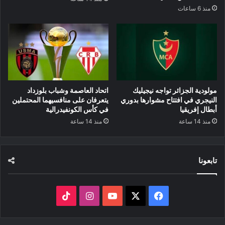
منذ 6 ساعات
مولودية الجزائر تواجه نيجيليك
اتحاد العاصمة وشباب بلوزداد
النيجري في افتتاح مشوارها بدوري
يتعرفان على منافسيهما المحتملين
أبطال إفريقيا
في كأس الكونفيدرالية
منذ 14 ساعة
منذ 14 ساعة
تابعونا
‫X
فيسبوك
‫YouTube
انستقرام
‫TikTok