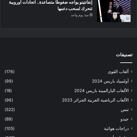
إنفانتينو يواجه ضغوطًا متصاعدة.. اتحادات أوروبية
تتحرك لسحب دعمها
منذ يوم واحد
تصنيفات
ألعاب القوى
(176)
أولمبياد باريس 2024
(99)
الألعاب البارالمبية باريس 2024
(18)
الألعاب الرياضية العربية الجزائر 2023
(96)
تنس
(522)
جيدو
(89)
دراجات هوائية
(105)