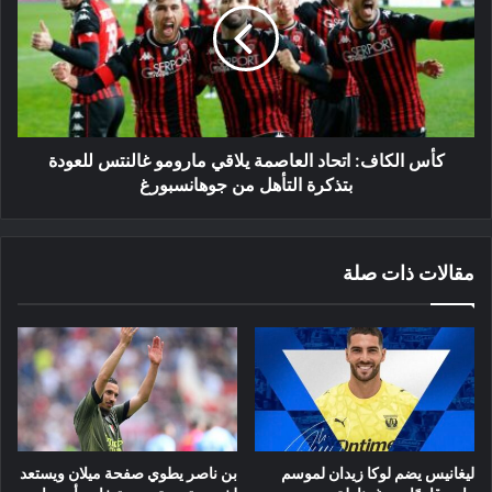
العاصمة
يلاقي
مارومو
غالنتس
للعودة
بتذكرة
التأهل
كأس الكاف: اتحاد العاصمة يلاقي مارومو غالنتس للعودة
من
بتذكرة التأهل من جوهانسبورغ
جوهانسبورغ
مقالات ذات صلة
ليغانيس يضم لوكا زيدان لموسم
بن ناصر يطوي صفحة ميلان ويستعد