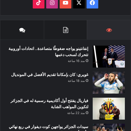
‫X
فيسبوك
‫YouTube
انستقرام
‫TikTok
إنفانتينو يواجه ضغوطًا متصاعدة.. اتحادات أوروبية
تتحرك لسحب دعمها
منذ 16 ساعة
غويري: كان بإمكاننا تقديم الأفضل في المونديال
منذ 18 ساعة
فياريال يفتتح أول أكاديمية رسمية له في الجزائر
لتكوين المواهب الشابة
منذ 22 ساعة
سيدات الجزائر يواجهن كوت ديفوار في ربع نهائي