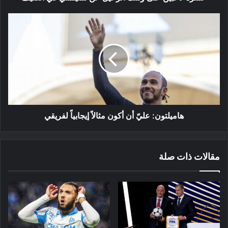
هاميلتون:
عليّ
أن
أكون
مثالاً
إيجابياً
لفريقي
هاميلتون: عليّ أن أكون مثالاً إيجابياً لفريقي
مقالات ذات صلة