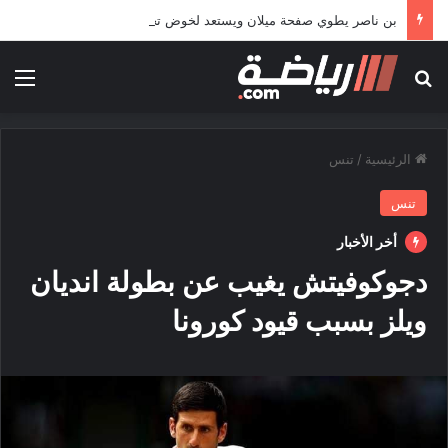
بن ناصر يطوي صفحة ميلان ويستعد لخوض تجربة جديدة خارج أوروبا
بحث عن
الق
الرئيسية
/
تنس
تنس
أخر الأخبار
دجوكوفيتش يغيب عن بطولة انديان
ويلز بسبب قيود كورونا