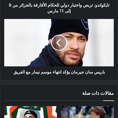
إلى
تايكواندو: تربص واختبار دولي للحكام الأفارقة بالجزائر من 9
11
إلى 11 مارس
مارس
باريس
سان
جيرمان
يؤكد
انتهاء
موسم
نيمار
مع
الفريق
باريس سان جيرمان يؤكد انتهاء موسم نيمار مع الفريق
مقالات ذات صلة