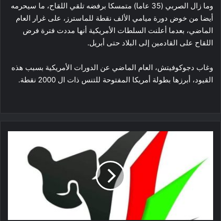
وما زال الصربي (35 عاما) متمسكا برفضه تلقي اللقاح، ما سيحرمه
أيضا من خوض دورة ميامي الألف نقطة للماسترز، على غرار العام
الماضي، بعدما أعلنت السلطات الأمريكية أنها مددت فترة فرض
اللقاح على القادمين إلى البلاد حتى أبريل.
وغاب دجوكوفيتش، العام الماضي عن الدورات الأمريكية بسبب هذه
القيود، أبرزها بطولة أمريكا المفتوحة للتنس ذات ال 2000 نقطة.
تايكواندو:
تربص
واختبار
دولي
للحكام
الأفارقة
بالجزائر
من
9