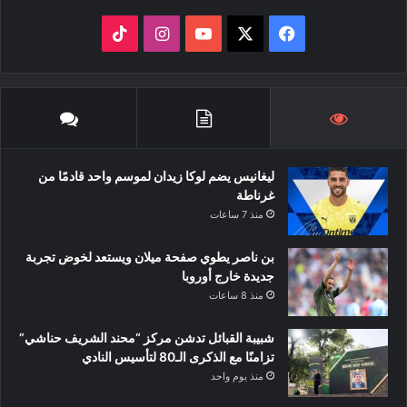
‫X
فيسبوك
‫YouTube
انستقرام
‫TikTok
ليغانيس يضم لوكا زيدان لموسم واحد قادمًا من
غرناطة
منذ 7 ساعات
بن ناصر يطوي صفحة ميلان ويستعد لخوض تجربة
جديدة خارج أوروبا
منذ 8 ساعات
شبيبة القبائل تدشن مركز “محند الشريف حناشي”
تزامنًا مع الذكرى الـ80 لتأسيس النادي
منذ يوم واحد