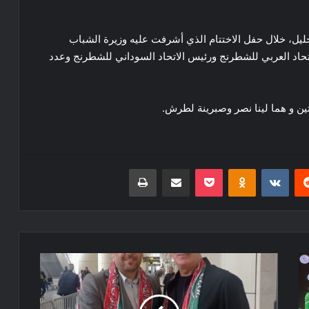
 خليل، خلال حفل الاختتام الذي أشرفت عليه وزيرة الشباب
تحاد العربي للشطرنج ورئيس الاتحاد السوداني للشطرنج وعدد
ين و هما لينا نصر وصبرينة لطرش.
ريست
Odnoklassniki
‫Pocket
مشاركة عبر البريد
طباعة
مدرب
مولودية
الجزائر
يحل