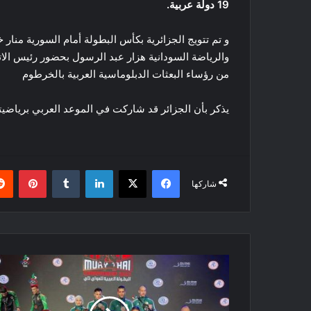
19 دولة عربية.
و تم تتويج الجزائرية بكأس البطولة أمام السورية منار
والرياضة السودانية هزار عبد الرسول بحضور رئيس الا
من رؤساء البعثات الدبلوماسية العربية بالخرطوم
يذكر بأن الجزائر قد شاركت في الموعد العربي برياضيت
فيسبوك
‫X
لينكدإن
بينتي
شاركها
7
ميداليات
منها
3