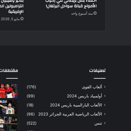
اختفاء بطل بريطاني في ركوب
بلخير وهيبون 
الأمواج قبالة سواحل البرتغال!
الترامبولين ال
الإفريقية
منذ أسبوع واحد
مايو 5, 2026
تصنيفات
مقتطفات 
ألعاب القوى
(176)
أولمبياد باريس 2024
(99)
الألعاب البارالمبية باريس 2024
(18)
الألعاب الرياضية العربية الجزائر 2023
(96)
تنس
(522)