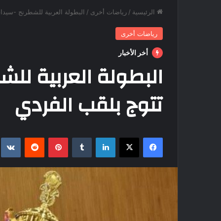
الرئيسية
/
رياضات أخرى
/
البطولة العربية للشطرنج -سيدات
رياضات أخرى
أخر الأخبار
البطولة العربية للشط
تتوج بلقب الفردي
فيسبوك
‫X
لينكدإن
بينتيريست