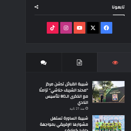
تابعونا
‫X
فيسبوك
‫YouTube
انستقرام
‫TikTok
شبيبة القبائل تدشن مركز
“محند الشريف حناشي” تزامنًا
مع الذكرى الـ80 لتأسيس
النادي
منذ 21 ثانية
شبيبة الساورة تستهل
مشوارها الإفريقي بمواجهة
حافيا كوناكري