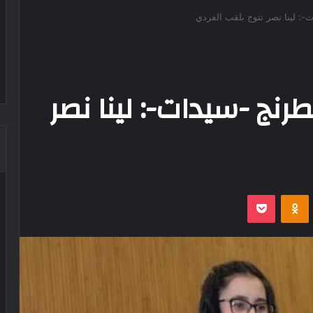
-: لينا نصر تتوج بلقب الفردي
رنج -سيدات-: لينا نصر
‫Pocket
Odnoklassniki