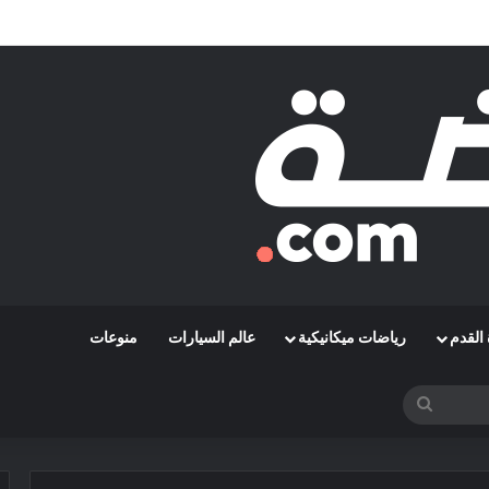
مشوارها الإفريقي بمواجهة حافيا كوناكري
القدم
رياضات ميكانيكية
عالم السيارات
منوعات
بحث
عن