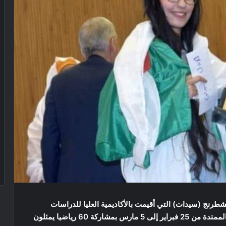
شطرنج (سيدات) التي أقيمت بالأكاديمية العليا للدراسات
الاستراتيجية والامنية بالخرطوم (السودان) في الفترة الممتدة من 25 فبراير إلى 5 مارس بمشاركة 60 رياضيا يمثلون