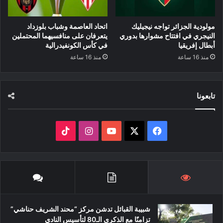
مولودية الجزائر تواجه نيجيليك
اتحاد العاصمة وشباب بلوزداد
النيجري في افتتاح مشوارها بدوري
يتعرفان على منافسيهما المحتملين
أبطال إفريقيا
في كأس الكونفيدرالية
منذ 16 ساعة
منذ 16 ساعة
تابعونا
‫X
فيسبوك
‫YouTube
انستقرام
‫TikTok
شبيبة القبائل تدشن مركز “محند الشريف حناشي”
تزامنًا مع الذكرى الـ80 لتأسيس النادي