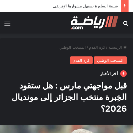
شبيبة الساورة تستهل مشوارها الإفريقي بمواجهة حافيا كوناكري
بحث عن
الق
الرئيسية
/
كرة القدم
/
المنتخب الوطني
المنتخب الوطني
كرة القدم
أخر الأخبار
قبل مواجهتي مارس : هل ستقود
الخِبرة منتخب الجزائر إلى مونديال
2026؟