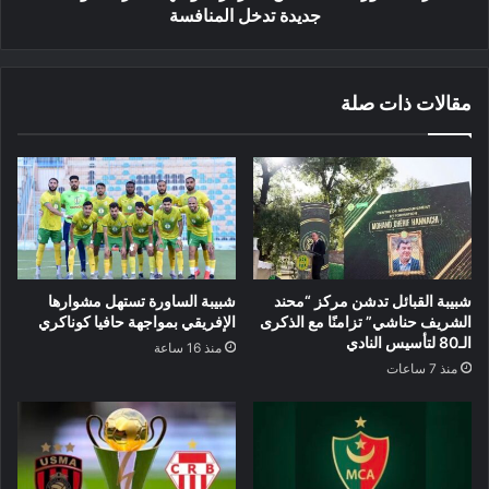
المنافسة
جديدة تدخل المنافسة
مقالات ذات صلة
شبيبة القبائل تدشن مركز “محند
شبيبة الساورة تستهل مشوارها
الشريف حناشي” تزامنًا مع الذكرى
الإفريقي بمواجهة حافيا كوناكري
الـ80 لتأسيس النادي
منذ 16 ساعة
منذ 7 ساعات