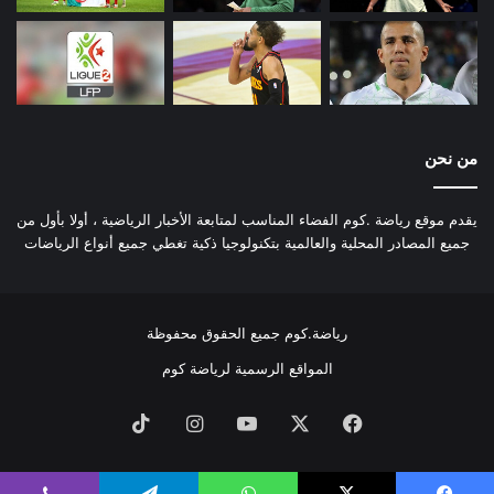
من نحن
يقدم موقع رياضة .كوم الفضاء المناسب لمتابعة الأخبار الرياضية ، أولا بأول من
جميع المصادر المحلية والعالمية بتكنولوجيا ذكية تغطي جميع أنواع الرياضات
رياضة.كوم جميع الحقوق محفوظة
المواقع الرسمية لرياضة كوم
فيسبوك
‫X
‫YouTube
انستقرام
‫TikTok