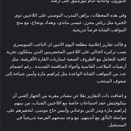
غابورون، والثانية أمام موزمبيق على أرضه.
وفي هذه المحطات، يراهن المدرب البوسني على اللاعبين ذوي
الخبرة مثل رياض محرز، عيسى ماندي، وبغداد بونجاح، مع منح
المواهب الشابة فرصاً تدريجية.
و قالت تقارير إعلامية مطلعة اليوم الاثنين ان الناخب السويسري
يصب تركيزه الحالي على اللاعبين المخضرمين الذين يمتلكون تجربة
كافية للتعامل مع الظروف الصعبة لمباريات القارة الأفريقية، مثل
أرضيات الملاعب القاسية وأجواء المنافسة الشديدة ، رغم انضمام
عدد من المواهب الشابة الواعدة مثل إبراهيم مازة وأمين شياخة إلى
صفوف المنتخب .
و اضافت ذات التقارير نقلا عن مصادر مقربة من الجهاز الفني أن
بيتكوفيتش عقد اجتماعات خاصة مع اللاعبين الشباب، من بينهم
إبراهيم مازة وبدر الدين بوعناني وأنيس حاج موسى، لتحفيزهم على
مواصلة التألق مع أنديتهم، مع وعد بمنحهم الفرصة تدريجياً في
المستقبل.