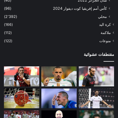
شان الجزائر 2022
(40)
كأس أمم إفريقيا كوت ديفوار 2024
(96)
محلي
(2٬392)
كرة اليد
(166)
ملاكمة
(112)
منوعات
(122)
مقتطفات عشوائية