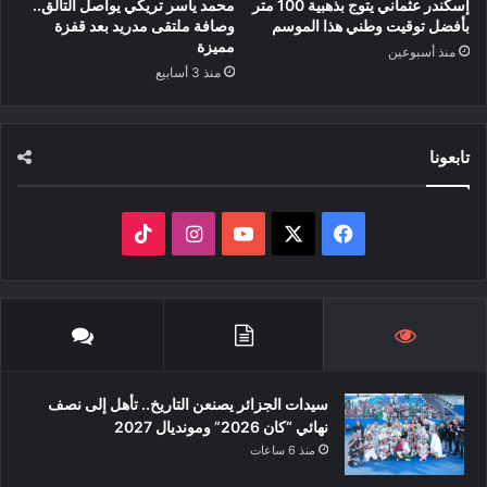
إسكندر عثماني يتوج بذهبية 100 متر
محمد ياسر تريكي يواصل التألق..
بأفضل توقيت وطني هذا الموسم
وصافة ملتقى مدريد بعد قفزة
مميزة
منذ أسبوعين
منذ 3 أسابيع
تابعونا
‫X
فيسبوك
‫YouTube
انستقرام
‫TikTok
سيدات الجزائر يصنعن التاريخ.. تأهل إلى نصف
نهائي “كان 2026” ومونديال 2027
منذ 6 ساعات