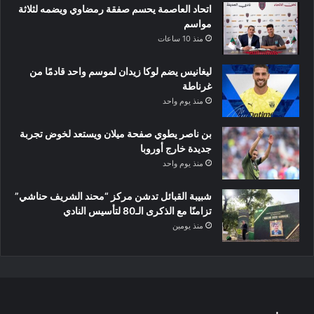
اتحاد العاصمة يحسم صفقة رمضاوي ويضمه لثلاثة
مواسم
منذ 10 ساعات
ليغانيس يضم لوكا زيدان لموسم واحد قادمًا من
غرناطة
منذ يوم واحد
بن ناصر يطوي صفحة ميلان ويستعد لخوض تجربة
جديدة خارج أوروبا
منذ يوم واحد
شبيبة القبائل تدشن مركز “محند الشريف حناشي”
تزامنًا مع الذكرى الـ80 لتأسيس النادي
منذ يومين