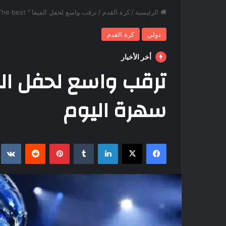
الرئيسية
/
كرة القدم
/
ترقب واسع لحفل الفيفا ’’ The best’’ سهرة اليوم
دولي
كرة القدم
أخر الأخبار
سهرة اليوم
فيسبوك
‫X
لينكدإن
بينتيريست