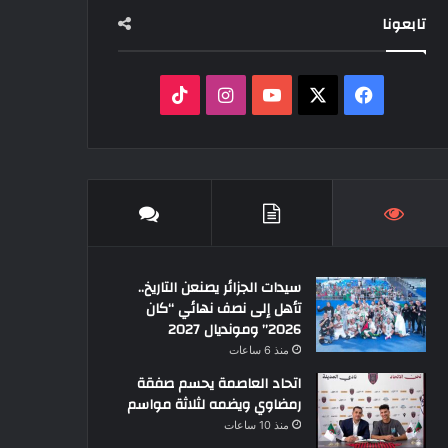
تابعونا
‫X
فيسبوك
‫YouTube
انستقرام
‫TikTok
سيدات الجزائر يصنعن التاريخ..
تأهل إلى نصف نهائي “كان
2026” ومونديال 2027
منذ 6 ساعات
اتحاد العاصمة يحسم صفقة
رمضاوي ويضمه لثلاثة مواسم
منذ 10 ساعات