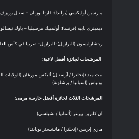
مارسين أوليكسي (بولندا): فارتا بوزنان – ستال رزيزف،
ديميتري باييه (فرنسا): أولمبيك مرسيليا – باوك ثيسال
ريتشارليسون (البرازيل): البرازيل- صربيا في كأس العالم 
المرشحات لجائزة أفضل لاعبة
:
بيث ميد (إنجلترا / آرسنال) أليكس مورغان (الولايات الم
بوتياس (إسبانيا / برشلونة)
المرشحات الثلاث لجائزة أفضل حارسة مرمى
:
آن كاترين بيرغر (ألمانيا / تشيلسي)
ماري إيربس (إنجلترا / مانشستر يونايتد)