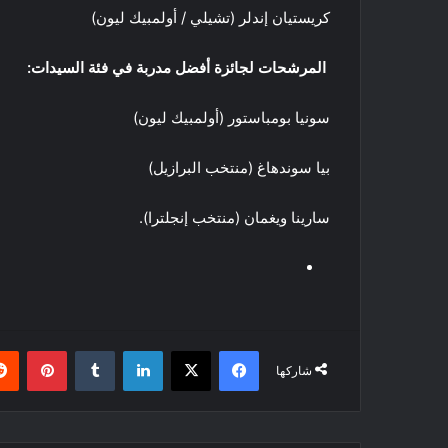
كريستيان إندلر (تشيلي / أولمبيك ليون)
المرشحات لجائزة أفضل مدربة في فئة السيدات
:
سونيا بومباستور (أولمبيك ليون)
بيا سوندهاغ (منتخب البرازيل)
سارينا ويغمان (منتخب إنجلترا).
فيسبوك
‫X
لينكدإن
بينتي
شاركها