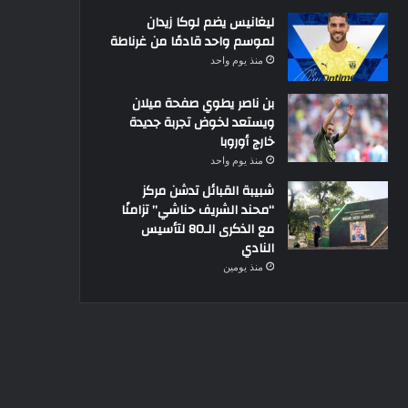
ليغانيس يضم لوكا زيدان
لموسم واحد قادمًا من غرناطة
منذ يوم واحد
بن ناصر يطوي صفحة ميلان
ويستعد لخوض تجربة جديدة
خارج أوروبا
منذ يوم واحد
شبيبة القبائل تدشن مركز
“محند الشريف حناشي” تزامنًا
مع الذكرى الـ80 لتأسيس
النادي
منذ يومين