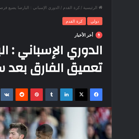
الرئيسية
/
كرة القدم
/
الدوري الإسباني : البارصا يضيع فرص
دولي
كرة القدم
أخر الأخبار
الدوري الإسباني : ا
تعميق الفارق بعد س
فيسبوك
‫X
لينكدإن
بينتيريست