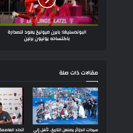
للصدارة
باكتساحه
يونيون
برلين
البوندسليغا: بايرن ميونيخ يعود للصدارة
باكتساحه يونيون برلين
مقالات ذات صلة
سيدات الجزائر يصنعن التاريخ.. تأهل إلى
اتحاد العاصم