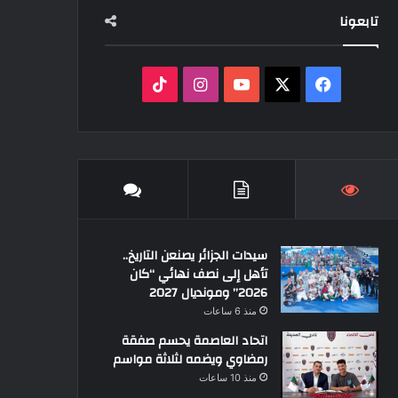
تابعونا
‫X
فيسبوك
‫YouTube
انستقرام
‫TikTok
سيدات الجزائر يصنعن التاريخ..
تأهل إلى نصف نهائي “كان
2026” ومونديال 2027
منذ 6 ساعات
اتحاد العاصمة يحسم صفقة
رمضاوي ويضمه لثلاثة مواسم
منذ 10 ساعات