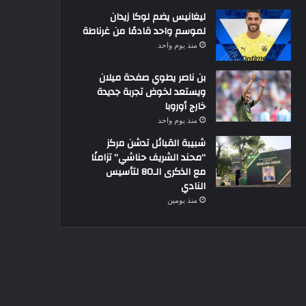
ليغانيس يضم لوكا زيدان
لموسم واحد قادمًا من غرناطة
منذ يوم واحد
بن ناصر يطوي صفحة ميلان
ويستعد لخوض تجربة جديدة
خارج أوروبا
منذ يوم واحد
شبيبة القبائل تدشن مركز
“محند الشريف حناشي” تزامنًا
مع الذكرى الـ80 لتأسيس
النادي
منذ يومين