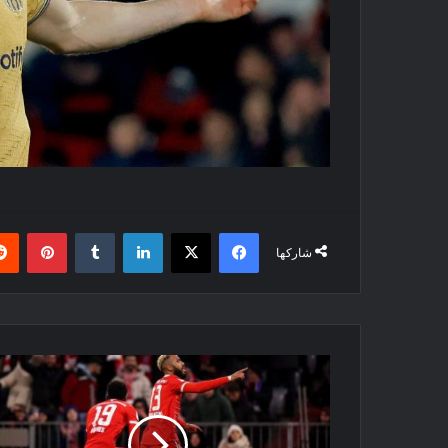
فيسبوك
‫X
لينكدإن
بينتي
شاركها
البوندسليغا:
بايرن
ميونيخ
يعود