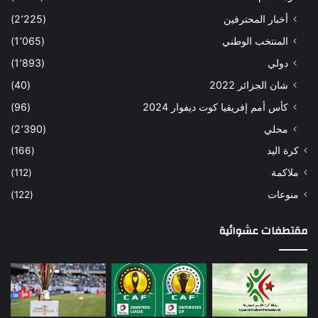
أخبار المحترفين
(2٬225)
المنتخب الوطني
(1٬065)
دولي
(1٬893)
شان الجزائر 2022
(40)
كأس أمم إفريقيا كوت ديفوار 2024
(96)
محلي
(2٬390)
كرة اليد
(166)
ملاكمة
(112)
منوعات
(122)
مقتطفات عشوائية