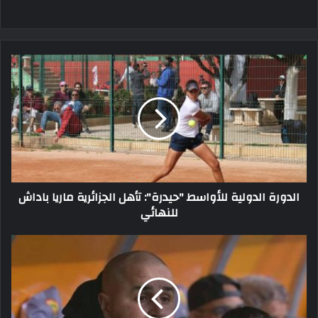
الدورة
الدولية
للأواسط
"حيدرة":
تأهل
الجزائرية
ماريا
باداش
للنهائي
الدورة الدولية للأواسط "حيدرة": تأهل الجزائرية ماريا باداش
للنهائي
صالح
باي
عبود
يفند
الشائعات
حول