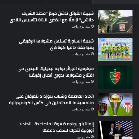
شبيبة القبائل تدشن مركز “محند الشريف
حناشي” تزامنًا مع الذكرى الـ80 لتأسيس النادي
منذ يوم واحد
شبيبة الساورة تستهل مشوارها الإفريقي
بمواجهة حافيا كوناكري
منذ يوم واحد
مولودية الجزائر تواجه نيجيليك النيجري في
افتتاح مشوارها بدوري أبطال إفريقيا
منذ يوم واحد
اتحاد العاصمة وشباب بلوزداد يتعرفان على
منافسيهما المحتملين في كأس الكونفيدرالية
منذ يوم واحد
إنفانتينو يواجه ضغوطًا متصاعدة.. اتحادات
أوروبية تتحرك لسحب دعمها
منذ يومين