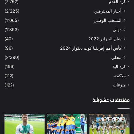
كرة القدم
(7٬762)
أخبار المحترفين
(2٬225)
المنتخب الوطني
(1٬065)
دولي
(1٬893)
شان الجزائر 2022
(40)
كأس أمم إفريقيا كوت ديفوار 2024
(96)
محلي
(2٬390)
كرة اليد
(166)
ملاكمة
(112)
منوعات
(122)
مقتطفات عشوائية