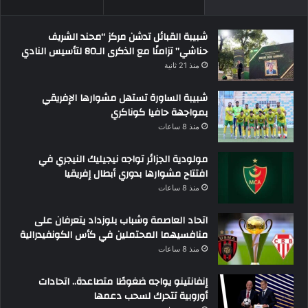
شبيبة القبائل تدشن مركز “محند الشريف
حناشي” تزامنًا مع الذكرى الـ80 لتأسيس النادي
منذ 21 ثانية
شبيبة الساورة تستهل مشوارها الإفريقي
بمواجهة حافيا كوناكري
منذ 8 ساعات
مولودية الجزائر تواجه نيجيليك النيجري في
افتتاح مشوارها بدوري أبطال إفريقيا
منذ 8 ساعات
اتحاد العاصمة وشباب بلوزداد يتعرفان على
منافسيهما المحتملين في كأس الكونفيدرالية
منذ 8 ساعات
إنفانتينو يواجه ضغوطًا متصاعدة.. اتحادات
أوروبية تتحرك لسحب دعمها