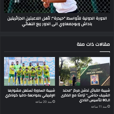
الجزائريتين
باداش
وبوجمعاوي
الدورة الدولية للأواسط "حيدرة": تأهل اللاعبتين الجزائريتين
الى
باداش وبوجمعاوي الى الدور ربع النهائي
الدور
ربع
النهائي
مقالات ذات صلة
شبيبة القبائل تدشن مركز “محند
شبيبة الساورة تستهل مشوارها
الشريف حناشي” تزامنًا مع الذكرى
الإفريقي بمواجهة حافيا كوناكري
الـ80 لتأسيس النادي
منذ 20 ساعة
منذ 11 ساعة