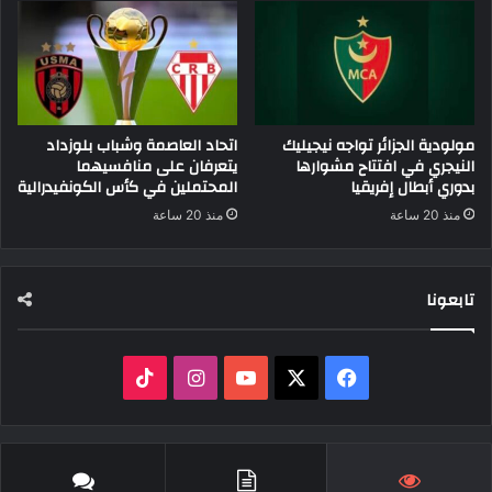
مولودية الجزائر تواجه نيجيليك
اتحاد العاصمة وشباب بلوزداد
النيجري في افتتاح مشوارها
يتعرفان على منافسيهما
بدوري أبطال إفريقيا
المحتملين في كأس الكونفيدرالية
منذ 20 ساعة
منذ 20 ساعة
تابعونا
‫X
فيسبوك
‫YouTube
انستقرام
‫TikTok