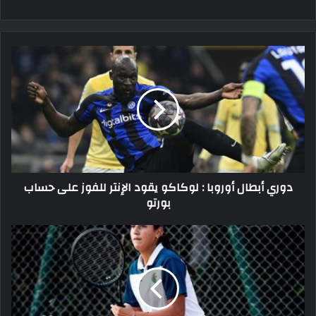
دوري
أبطال
أوروبا
:
لوكاكو
يقود
الإنتر
للفوز
على
دوري أبطال أوروبا : لوكاكو يقود الإنتر للفوز على حساب
حساب
بورتو
بورتو
الدورة
الدولية
للأواسط
"حيدرة":
تأهل
اللاعبتين