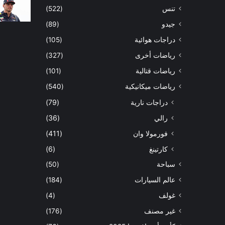
تنس
(522)
جيدو
(89)
دراجات هوائية
(105)
رياضات أخرى
(327)
رياضات قتالية
(101)
رياضات ميكانيكية
(540)
دراجات نارية
(79)
رالي
(36)
فورمولا وان
(411)
كارتينغ
(6)
سباحة
(50)
عالم السيارات
(184)
غولف
(4)
غير مصنف
(176)