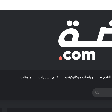
مشوارها الإفريقي بمواجهة حافيا كوناكري
القدم
رياضات ميكانيكية
عالم السيارات
منوعات
بحث
عن