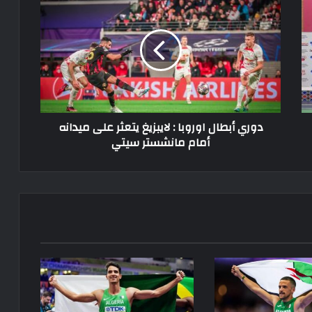
أبطال
اوروبا
:
لايبزيغ
يتعثر
على
ميدانه
أمام
دوري أبطال اوروبا : لايبزيغ يتعثر على ميدانه
مانشستر
أمام مانشستر سيتي
سيتي