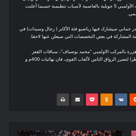
10 و 11 من ذات الشهر مع نقل تنظيمها لملحق المركب الأولمبي 5 جويلية بالعاصمة لأسباب تنظيمية حسبما أعلنت
سمي.
در حماني سيشارك فيها رياضيو فئة الأكابر ( رجال وسيدات) في
قررة بالمركب الاولمبي “محمد بوضياف”، سباقات القفز
والرمي وأفاد بيان الاتحادية الجزائرية لألعاب القوى، “نظرا لتضرر الرواق الثامن لألعاب القوى، فان نهائيات 400م و
ريست
Odnoklassniki
‫Pocket
مشاركة عبر البريد
طباعة
دوري