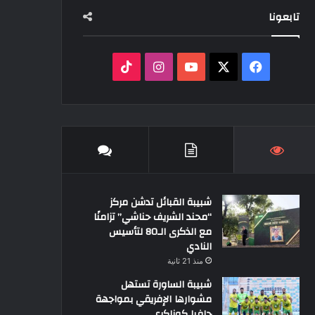
تابعونا
‫X
فيسبوك
‫YouTube
انستقرام
‫TikTok
شبيبة القبائل تدشن مركز
“محند الشريف حناشي” تزامنًا
مع الذكرى الـ80 لتأسيس
النادي
منذ 21 ثانية
شبيبة الساورة تستهل
مشوارها الإفريقي بمواجهة
حافيا كوناكري