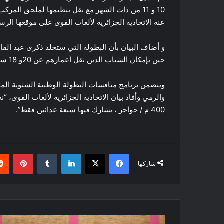
عنه الاتحادية الجزائرية لألعاب القوى على موقعها الر
و أضاف البيان
بأن البطولة التي ستخلد ذكرى عبد القا
حين بإمكان الشباب الذين تقل أعمارهم عن 20و 18 سنة المشاركة في بعض التخصصات التي سيعلن عنها لاحقا.
ويتضمن برنامج منافسات البطولة الوطنية الشتوية الم
400 م / حواجز ، يشارك فيها سبعة عدائين فقط”.
فيسبوك
‫X
لينكدإن
بينتي
شاركها
البطولة