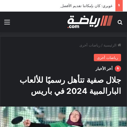
غويري: كان بإمكاننا تقديم الأفضل في المونديال
بحث عن
الق
الرئيسية
/
رياضات أخرى
رياضات أخرى
أخر الأخبار
جلال صفية تتأهل رسميًا للألعاب
البارالمبية 2024 في باريس