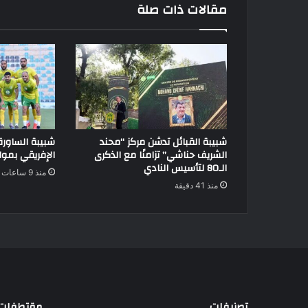
مقالات ذات صلة
شبيبة القبائل تدشن مركز “محند
شبيبة الساور
الشريف حناشي” تزامنًا مع الذكرى
الإفريقي بموا
الـ80 لتأسيس النادي
منذ 9 ساعات
منذ 41 دقيقة
تصنيفات
مقتطفات 