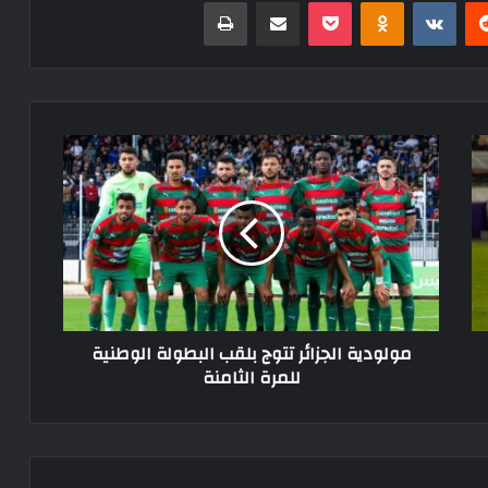
ريست
Odnoklassniki
‫Pocket
مشاركة عبر البريد
طباعة
مولودية
الجزائر
تتوج
بلقب
البطولة
الوطنية
للمرة
الثامنة
مولودية الجزائر تتوج بلقب البطولة الوطنية
للمرة الثامنة