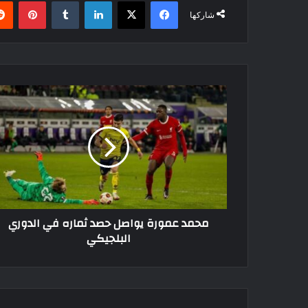
فيسبوك
‫X
لينكدإن
بينتي
شاركها
محمد
عمورة
يواصل
حصد
ثماره
في
الدوري
البلجيكي
محمد عمورة يواصل حصد ثماره في الدوري
البلجيكي