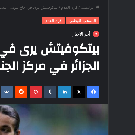
الرئيسية
/
كرة القدم
/
بيتكوفيتش يرى في حاج موسى مستقبل
المنتخب الوطني
كرة القدم
أخر الأخبار
بيتكوفيتش يرى في
الجزائر في مركز الجنا
فيسبوك
‫X
لينكدإن
بينتيريست