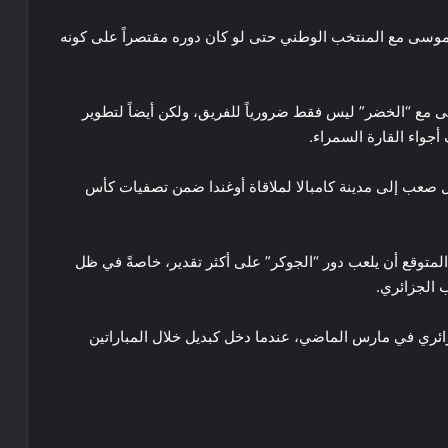
موسى مع المنتخب الوطني حتى لو كان دوره مقتصراً على كونه
مع “الخضر” ليس فقط ضرورياً للفريق، ولكن أيضاً لتطوير
أجواء القارة السمراء.
 صعب إلى مدينة كامبالا لملاقاة أوغندا ضمن تصفيات كأس
المتوقع أن يلعب دور “الجوكر” على أكثر تقدير، خاصةً في ظل
 الجزائري.
ائري في مارس الماضي، عندما دخل كبديل خلال المباراتين