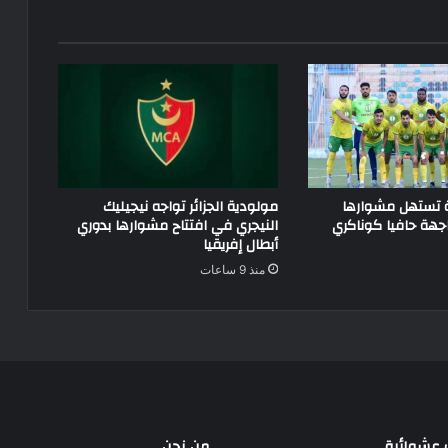
ة تستهل مشوارها
مولودية الجزائر تواجه نيجيليك
جهة حافيا كوناكري
النيجري في افتتاح مشوارها بدوري
أبطال إفريقيا
منذ 9 ساعات
عشوائية
من نحن