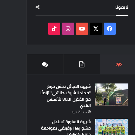
تابعونا
‫X
فيسبوك
‫YouTube
انستقرام
‫TikTok
شبيبة القبائل تدشن مركز
“محند الشريف حناشي” تزامنًا
مع الذكرى الـ80 لتأسيس
النادي
منذ 21 ثانية
شبيبة الساورة تستهل
مشوارها الإفريقي بمواجهة
حافيا كوناكري