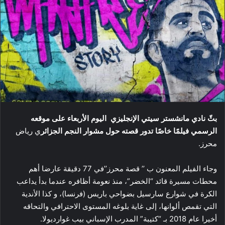
بثّ نادي مانشستر سيتي الإنجليزي اليوم الأربعاء على موقعه
الرسمي فيلمًا خاصًا تدور قصته حول مشوار النجم الجزائر
ي رياض
محرز.
وجاء الفيلم المعنون ب ’’ قصة محرز’’في 77 دقيقة عارضا أهم
محطات مسيرة قائد “الخضر”، منذ نعومة أظافره عندما بدأ يداعب
الكرة في شوارع سارسيل بضواحي باريس (فرنسا)، و كذا الأندية
التي تقمص ألوانها، إلى غاية بلوغه المستوى الاحترافي والتحاقه
أخيرا عام 2018 بـ “كتيبة” المدرب الإسباني بيب غوارديولا.