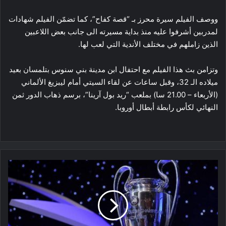
ووصف الفيلم سيرة محرز بـ “قصة كفاح”، كما تضمّن الفيلم شهادات
لمدربين أشرفوا عليه منذ بداية مسيرته الى جانب بعض اللاعبين
الذين زاملهم في مختلف الأندية التي لعب لها.
وتزامن بث هذا الفيلم مع احتفال ابن مدينة بني سنوس بتلمسان بعيد
ميلاده الـ 32، وقبل ساعات عن لقاء السيتي أمام ليبزيغ الألماني
(الأربعاء – 21.00 سا) بملعب “ريد بول آرينا”، برسم ذهاب الدور ثمن
النهائي لكأس رابطة أبطال أوروبا.
مواجهات
واعدة
في
ثمن
نهائي
رابطة