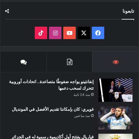
تابعونا
‫X
فيسبوك
‫YouTube
انستقرام
‫TikTok
إنفانتينو يواجه ضغوطًا متصاعدة.. اتحادات أوروبية
تتحرك لسحب دعمها
منذ 24 ثانية
غويري: كان بإمكاننا تقديم الأفضل في المونديال
منذ ساعتين
فياريال يفتتح أول أكاديمية رسمية له في الجزائر