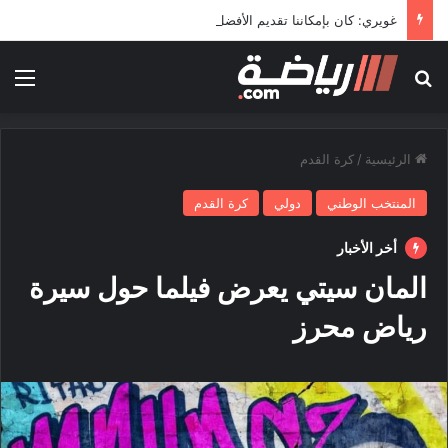
غويري: كان بإمكاننا تقديم الأفضل في المونديال
بحث عن
الق
الرئيسية
/
كرة القدم
المنتخب الوطني
دولي
كرة القدم
أخر الأخبار
المان سيتي يعرض فيلما حول سيرة
رياض محرز