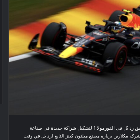
تشير التقارير إن فريق مكلارين يفكر في التعاون مع فريق رد بُل في الفورمولا 1 لتشكيل شراكة جديدة في صناعة
ركة مكلارين بزيارة مصنع ميلتون كينز التابع لرد بل في وقت