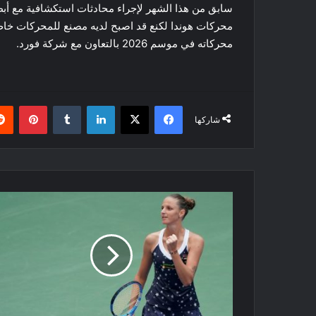
سابق من هذا الشهر لإجراء محادثات استكشافية مع أبطال 
محركاته في موسم 2026 بالتعاون مع شركة فورد.
فيسبوك
‫X
لينكدإن
بينتي
شاركها
بطولة
دبي
للتنس:
بيغولا
وبليسكوفا
إلى
ربع
نهائي