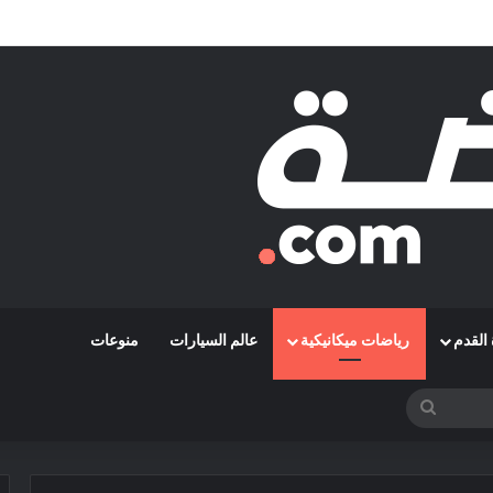
قة رمضاوي ويضمه لثلاثة مواسم
القدم
رياضات ميكانيكية
عالم السيارات
منوعات
بحث
عن