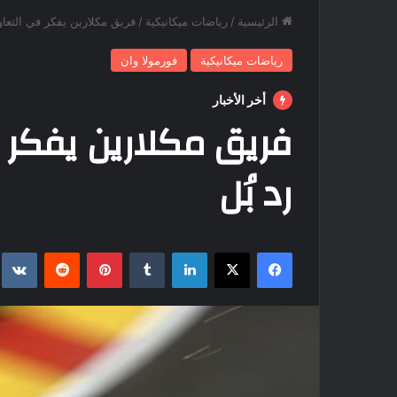
الرئيسية
/
رياضات ميكانيكية
/
فريق مكلارين يفكر في التعاو
رياضات ميكانيكية
فورمولا وان
أخر الأخبار
فريق مكلارين يفكر 
رد بُل
فيسبوك
‫X
لينكدإن
بينتيريست