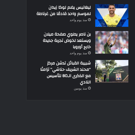
ليغانيس يضم لوكا زيدان
لموسم واحد قادمًا من غرناطة
منذ يوم واحد
بن ناصر يطوي صفحة ميلان
ويستعد لخوض تجربة جديدة
خارج أوروبا
منذ يوم واحد
شبيبة القبائل تدشن مركز
“محند الشريف حناشي” تزامنًا
مع الذكرى الـ80 لتأسيس
النادي
منذ يومين