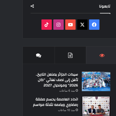
تابعونا
‫X
فيسبوك
‫YouTube
انستقرام
‫TikTok
سيدات الجزائر يصنعن التاريخ..
تأهل إلى نصف نهائي “كان
2026” ومونديال 2027
منذ 6 ساعات
اتحاد العاصمة يحسم صفقة
رمضاوي ويضمه لثلاثة مواسم
منذ 10 ساعات