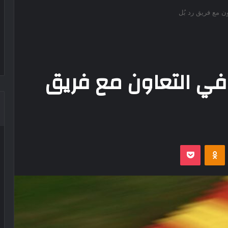
ن مع فريق رد بُل
في التعاون مع فريق
‫Pocket
Odnoklassniki