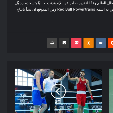
العالم وفقًا لتقرير صادر عن الإندبندنت. حاليًا يتسخدم رد بُل
محركات هوندا لكنع قد اصبح لديه مصنع للمحركات خاص به اسمه Red Bull Powertrains ومن المتوقع ان يبدأ بإنتاج
ريست
Odnoklassniki
‫Pocket
مشاركة عبر البريد
طباعة
دورة
"STRANDJA"
الدولية
للملاكمة
-
بلغاريا
2023