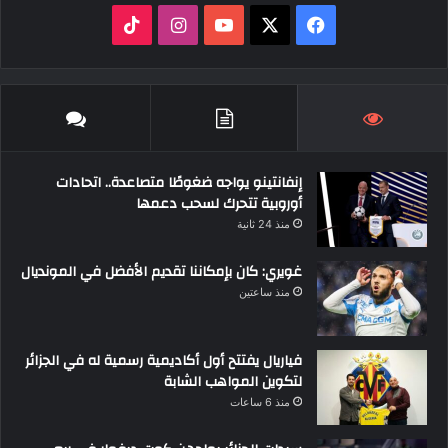
‫X
فيسبوك
‫YouTube
انستقرام
‫TikTok
إنفانتينو يواجه ضغوطًا متصاعدة.. اتحادات
أوروبية تتحرك لسحب دعمها
منذ 24 ثانية
غويري: كان بإمكاننا تقديم الأفضل في المونديال
منذ ساعتين
فياريال يفتتح أول أكاديمية رسمية له في الجزائر
لتكوين المواهب الشابة
منذ 6 ساعات