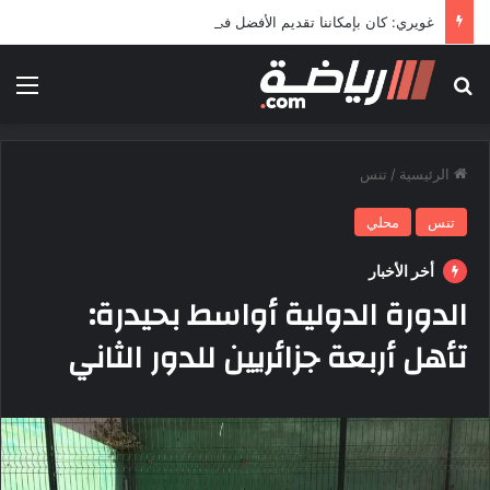
غويري: كان بإمكاننا تقديم الأفضل في المونديال
بحث عن
الق
الرئيسية
/
تنس
تنس
محلي
أخر الأخبار
الدورة الدولية أواسط بحيدرة:
تأهل أربعة جزائريين للدور الثاني