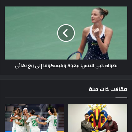
بطولة
دبي
للتنس:
بيغولا
وبليسكوفا
إلى
ربع
نهائي
بطولة دبي للتنس: بيغولا وبليسكوفا إلى ربع نهائي
مقالات ذات صلة