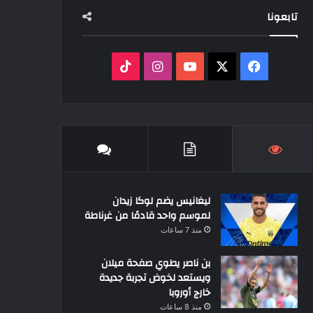
تابعونا
‫X
فيسبوك
‫YouTube
انستقرام
‫TikTok
ليغانيس يضم لوكا زيدان
لموسم واحد قادمًا من غرناطة
منذ 7 ساعات
بن ناصر يطوي صفحة ميلان
ويستعد لخوض تجربة جديدة
خارج أوروبا
منذ 8 ساعات