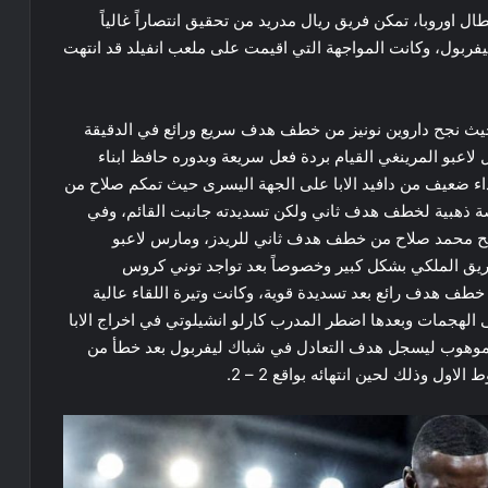
من منافسات ​دوري ابطال اوروبا​، تمكن فريق ​ريال مدريد​ من تحقيق انتصاراً غالياً
​ليفربول​، وكانت المواجهة التي اقيمت على ملعب انفيلد قد انتهت
 حيث نجح داروين نونيز من خطف هدف سريع ورائع في الدقيقة
لاعبو المرينغي القيام بردة فعل سريعة وبدوره حافظ ابناء
ء ضعيف من دافيد الابا على الجهة اليسرى حيث تمكم صلاح من
ة ذهبية لخطف هدف ثاني ولكن تسديدته جانبت القائم، وفي
يرة لينجح محمد صلاح من خطف هدف ثاني للريدز، ومارس لاعبو
فريق الملكي بشكل كبير وخصوصاً بعد تواجد توني كروس
يسيوس جونيور من خطف هدف رائع بعد تسديدة قوية، وكانت وتيرة اللقاء عالية
ى الهجمات وبعدها اضطر المدرب كارلو انشيلوتي في اخراج الابا
ي الموهوب ليسجل هدف التعادل في شباك ليفربول بعد خطأ من