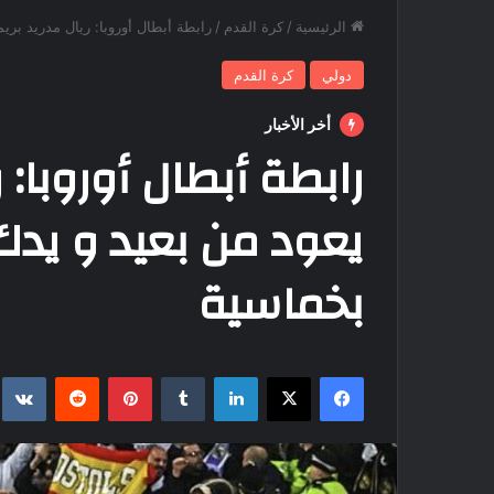
الرئيسية
/
كرة القدم
/
رابطة أبطال أوروبا: ريال مدريد بري
دولي
كرة القدم
أخر الأخبار
رابطة أبطال أوروبا: ر
يعود من بعيد و يدك
بخماسية
فيسبوك
‫X
لينكدإن
بينتيريست