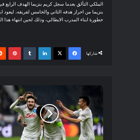
بنزيما من احراز هدفه الثاني والخامس لفريقه، ليعود 
خطورة ابناء المدرب الايطالي، وذلك لحين انتهاء هذا اللقاء
فيسبوك
‫X
لينكدإن
بينتي
شاركها
دوري
ابطال
اوروبا:
نابولي
يتفوق
بثنائية
على
آينتراخت