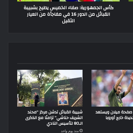
الدور
كأس الجمهورية: صفاء الخميس يطيح بشبيبة
16
القبائل من الدور 16 في مفاجأة من العيار
في
الثقيل
مفاجأة
من
العيار
الثقيل
 صفحة ميلان ويستعد
شبيبة القبائل تدشن مركز “محند
يدة خارج أوروبا
الشريف حناشي” تزامنًا مع الذكرى
الـ80 لتأسيس النادي
منذ يوم واحد