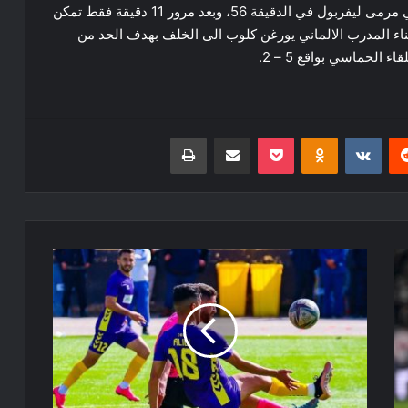
الملكي التألق بعدما سجل كريم بنزيما الهدف الرابع في مرمى ليفربول في الدقيقة 56، وبعد مرور 11 دقيقة فقط تمكن
ابناء المدرب الالماني يورغن كلوب الى الخلف بهدف الحد من
 الحماسي بواقع 5 – 2.
ريست
Odnoklassniki
‫Pocket
مشاركة عبر البريد
طباعة
كأس
الجمهورية:
صفاء
الخميس
يطيح
بشبيبة
القبائل
من