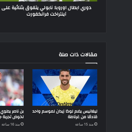
فرانكفورت
دوري ابطال اوروبا: نابولي يتفوق بثنائية على
آينتراخت فرانكفورت
مقالات ذات صلة
ليغانيس يضم لوكا زيدان لموسم واحد
بن ناصر يطوي
قادمًا من غرناطة
لخوض تجربة جد
منذ 15 ساعة
منذ 16 ساعة