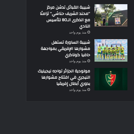
شبيبة القبائل تدشن مركز
“محند الشريف حناشي” تزامنًا
مع الذكرى الـ80 لتأسيس
النادي
منذ يوم واحد
شبيبة الساورة تستهل
مشوارها الإفريقي بمواجهة
حافيا كوناكري
منذ يوم واحد
مولودية الجزائر تواجه نيجيليك
النيجري في افتتاح مشوارها
بدوري أبطال إفريقيا
منذ يوم واحد