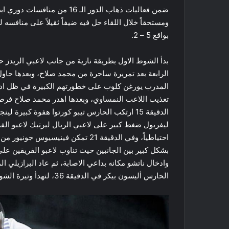
ضمن فعاليات ذهاب الدور الـ 16 
ومستحقاً خلال اللقاء حل فيه ضيفاً ثقيلاً على منافسه 
بواقع 5 – 2.
بدأ الشوط الاول بطريقة نارية من جانب لاعبي الريدز
الرابعة بعد تمريرة ساحرة من محمد صلاح، وبعدها حاول 
المدرب يورغن كلوب على خطورتهم الكبيرة في ظل ادا
تعذيب اللاعب النمساوي، وبعدها اهدر محمد صلاح فرص
الدقيقة 15 ارتكب الحارس تيبو كورتوا هفوة كب
ليفربول ضغط كبير على لاعبي الريال ليرتبك لاعبو ال
احتياطياً، وفي الدقيقة 21 تمكن فين
بشكل كبير بين الجانبين حيث تناوب لاعبو الفريقين عل
وادخال ناتشو مكانه بداعي الاصابة، ثم عاد البرازيل
الحارس أليسون بيكر في الدقيقة 36، لتهدأ وتيرة الشوط الاول وذلك لحين انتهائه بواقع 2 – 2.