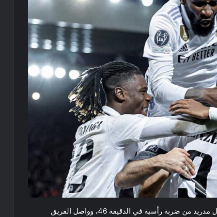
ومع بداية الشوط الثاني، أحرز ميليتاو هدف التقدم لريال مدريد من ضربة رأسية في الدقيقة 46، وواصل الفريق