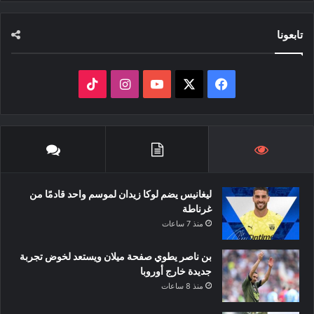
تابعونا
‫X
فيسبوك
‫YouTube
انستقرام
‫TikTok
ليغانيس يضم لوكا زيدان لموسم واحد قادمًا من
غرناطة
منذ 7 ساعات
بن ناصر يطوي صفحة ميلان ويستعد لخوض تجربة
جديدة خارج أوروبا
منذ 8 ساعات