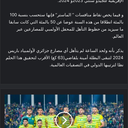
الإفريقية للجيدو سنتي 2023و 2024.
و فيما يخص نقاط منافسات ’’ الماستر’’ فإنها ستحسب بنسبة 100
بالمئة انطلاقا من هذه السنة عوضا عن 50 بالمئة التي كانت سابقا
ما سيزيد من حظوظ التأهل للمحفل الأولمبي للمصارعين عبر
العالم.
يذكر بأنه ولحد الساعة لم يتأهل أي مصارع جزائري لأولمبياد باريس
2024 لتبقى البطلة أمينة بلقاضي(63 كغ) الأقرب لتحقيق هذا الحلم
نظا لترتيبها الدولي في التصفيات العالمية.
كأس
الجزائر:
شبيبة
القبائل
تواجه
صفاء