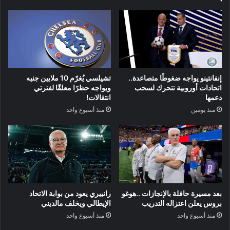
إنفانتينو يواجه ضغوطًا متصاعدة..
تشيلسي يُغرّم 10 ملايين جنيه
اتحادات أوروبية تتحرك لسحب
ويواجه حظرًا معلقًا لفترتي
دعمها
انتقالات!
منذ يومين
منذ أسبوع واحد
بعد مسيرة حافلة بالإنجازات ..هوغو
رانييري يعود من بوابة الاتحاد
بروس يعلن اعتزاله التدريب
الإيطالي ويخلف مالديني
منذ أسبوع واحد
منذ أسبوع واحد