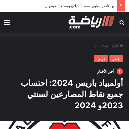
بن ناصر يطوي صفحة ميلان ويستعد لخوض تجربة جديدة خارج أوروبا
بحث عن
الق
الرئيسية
/
جيدو
جيدو
دولي
أخر الأخبار
أولمبياد باريس 2024: احتساب
جميع نقاط المصارعين لسنتي
2023و 2024