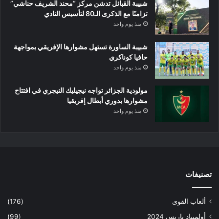
شبيبة القبائل تدشن مركز “محند الشريف حناشي”
تزامنًا مع الذكرى الـ80 لتأسيس النادي
منذ يوم واحد
شبيبة الساورة تستهل مشوارها الإفريقي بمواجهة
حافيا كوناكري
منذ يوم واحد
مولودية الجزائر تواجه نيجيليك النيجري في افتتاح
مشوارها بدوري أبطال إفريقيا
منذ يوم واحد
تصنيفات
ألعاب القوى
(176)
أولمبياد باريس 2024
(99)