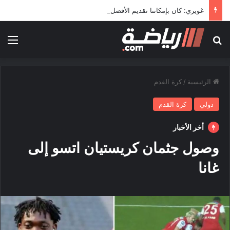
غويري: كان بإمكاننا تقديم الأفضل في المونديال
بحث عن
الق
الرئيسية
/
كرة القدم
دولي
كرة القدم
أخر الأخبار
وصول جثمان كريستيان اتسو إلى
غانا