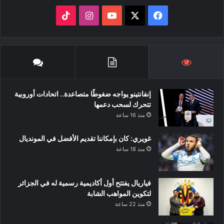
‫X
فيسبوك
‫YouTube
انستقرام
‫TikTok
إنفانتينو يواجه ضغوطًا متصاعدة.. اتحادات أوروبية
تتحرك لسحب دعمها
منذ 16 ساعة
غويري: كان بإمكاننا تقديم الأفضل في المونديال
منذ 18 ساعة
فياريال يفتتح أول أكاديمية رسمية له في الجزائر
لتكوين المواهب الشابة
منذ 22 ساعة