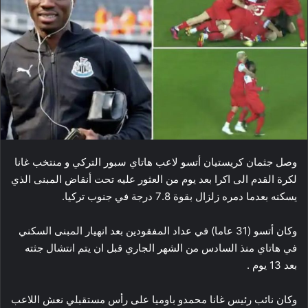
وصل جثمان ​كريستيان أتسو​ لاعب ​هاتاي سبور​ التركي و ​منتخب غانا​
لكرة القدم الى اكرا بعد يوم من العثور عليه تحت أنقاض المبنى الذي
يسكنه بعدما دمره زلزال بقوة 7.8 درجة في جنوب تركيا.
وكان أتسو (31 عاما) في عداد المفقودين بعد انهيار المبنى السكني
في هاتاي منذ السادس من الشهر الجاري قبل ان يتم انتشال جثته
بعد 13 يوم .
وكان نائب رئيس غانا محمدو باوميا على رأس مستقبلي نعش اللاعب