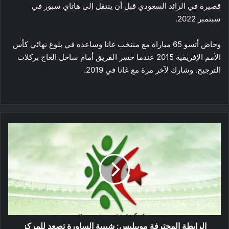
قصيرة في ​الرائد​ السعودي قبل أن ينتقل إلى هاتاي سبور في
سبتمبر 2022.
وخاض أتسو 65 مباراة مع منتخب غانا وساعده في بلوغ نهائي ​كأس
الأمم الإفريقية 2015​ عندما خسر الفريق أمام ساحل العاج بركلات
الترجيح. وشارك لآخر مرة مع غانا في 2019.
الرابطة
المحترفة
موبيليس:
شبيبة
الساورة
تصعد
للمركز
الثالث،
والنسر
السطايفي
الرابطة المحترفة موبيليس: شبيبة الساورة تصعد للمركز