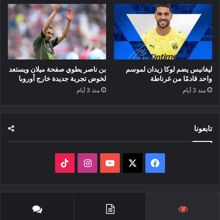
ليغانيس يضم لوكا زيدان لموسم
بن ناصر يطوي صفحة ميلان ويستعد
واحد قادمًا من غرناطة
لخوض تجربة جديدة خارج أوروبا
منذ 3 أيام
منذ 3 أيام
تابعونا
‫X
فيسبوك
‫YouTube
انستقرام
‫TikTok