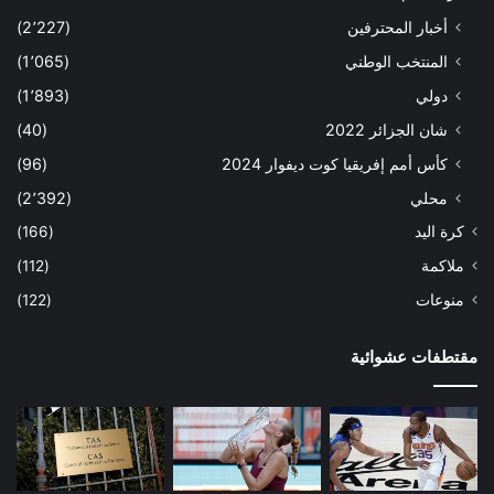
أخبار المحترفين
(2٬227)
المنتخب الوطني
(1٬065)
دولي
(1٬893)
شان الجزائر 2022
(40)
كأس أمم إفريقيا كوت ديفوار 2024
(96)
محلي
(2٬392)
كرة اليد
(166)
ملاكمة
(112)
منوعات
(122)
مقتطفات عشوائية