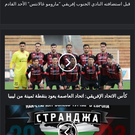
قبل استضافته النادي الجنوب إفريقي “مارومو غالانتس” الأحد القادم
كأس
الاتحاد
الإفريقي:
اتحاد
العاصمة
يعود
بنقطة
ثمينة
من
ليبيا
كأس الاتحاد الإفريقي: اتحاد العاصمة يعود بنقطة ثمينة من ليبيا
دورة
"STRANDJA"
الدولية
للملاكمة
-