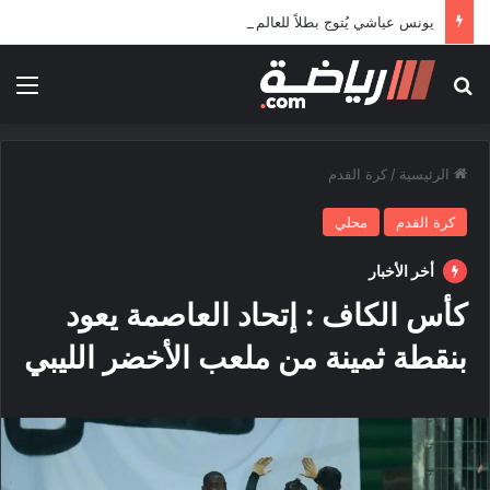
يونس عياشي يُتوج بطلاً للعالم ويهدي الجزائر ذهبية في الوثب العالي
بحث عن
الق
الرئيسية
/
كرة القدم
كرة القدم
محلي
أخر الأخبار
كأس الكاف : إتحاد العاصمة يعود
بنقطة ثمينة من ملعب الأخضر الليبي