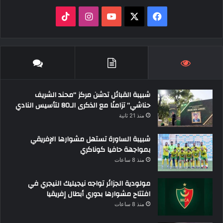
‫X
فيسبوك
‫YouTube
انستقرام
‫TikTok
شبيبة القبائل تدشن مركز “محند الشريف
حناشي” تزامنًا مع الذكرى الـ80 لتأسيس النادي
منذ 21 ثانية
شبيبة الساورة تستهل مشوارها الإفريقي
بمواجهة حافيا كوناكري
منذ 8 ساعات
مولودية الجزائر تواجه نيجيليك النيجري في
افتتاح مشوارها بدوري أبطال إفريقيا
منذ 8 ساعات