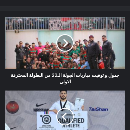
جدول
و
توقيت
مباريات
الجولة
الـ22
من
البطولة
المحترفة
الاولى
جدول و توقيت مباريات الجولة الـ22 من البطولة المحترفة
الاولى
رياضيو
الجزائر
المتأهلون
الى
الاولمبياد
لحد
الآن