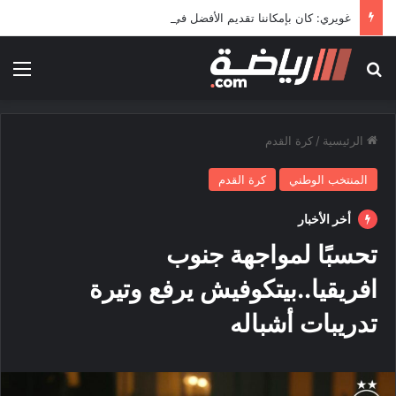
غويري: كان بإمكاننا تقديم الأفضل في المونديال
بحث عن
الق
الرئيسية
/
كرة القدم
المنتخب الوطني
كرة القدم
أخر الأخبار
تحسبًا لمواجهة جنوب
افريقيا..بيتكوفيش يرفع وتيرة
تدريبات أشباله