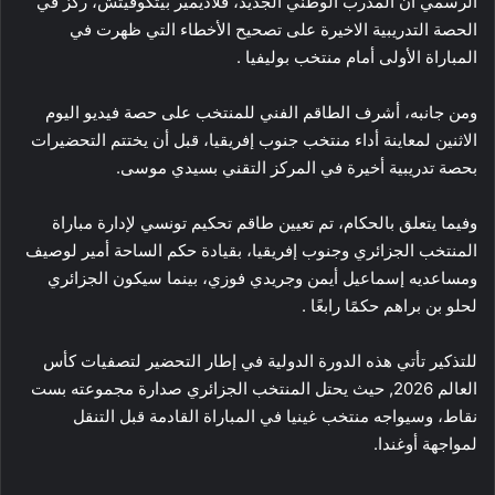
الرسمي أن المدرب الوطني الجديد، فلاديمير بيتكوفيتش، ركز في
الحصة التدريبية الاخيرة على تصحيح الأخطاء التي ظهرت في
المباراة الأولى أمام منتخب بوليفيا .
ومن جانبه، أشرف الطاقم الفني للمنتخب على حصة فيديو اليوم
الاثنين لمعاينة أداء منتخب جنوب إفريقيا، قبل أن يختتم التحضيرات
بحصة تدريبية أخيرة في المركز التقني بسيدي موسى.
وفيما يتعلق بالحكام، تم تعيين طاقم تحكيم تونسي لإدارة مباراة
المنتخب الجزائري وجنوب إفريقيا، بقيادة حكم الساحة أمير لوصيف
ومساعديه إسماعيل أيمن وجريدي فوزي، بينما سيكون الجزائري
لحلو بن براهم حكمًا رابعًا .
للتذكير تأتي هذه الدورة الدولية في إطار التحضير لتصفيات كأس
العالم 2026, حيث يحتل المنتخب الجزائري صدارة مجموعته بست
نقاط، وسيواجه منتخب غينيا في المباراة القادمة قبل التنقل
لمواجهة أوغندا.