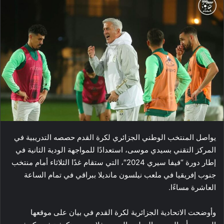
يواصل المنتخب الوطني الجزائري لكرة القدم حصصه التدريبية في
المركز التقني بسيدي موسى، استعدادًا للمواجهة الودية الثانية في
إطار دورة “فيفا سيري 2024″، التي ستقام غدًا الثلاثاء أمام منتخب
جنوب إفريقيا في ملعب نيلسون مانديلا ببراقي في تمام الساعة
العاشرة مساءًا.
وأوضحت الاتحادية الجزائرية لكرة القدم في بيان على موقعها