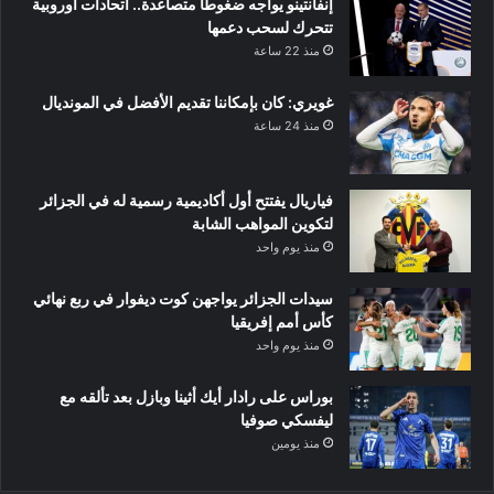
إنفانتينو يواجه ضغوطًا متصاعدة.. اتحادات أوروبية
تتحرك لسحب دعمها
منذ 22 ساعة
غويري: كان بإمكاننا تقديم الأفضل في المونديال
منذ 24 ساعة
فياريال يفتتح أول أكاديمية رسمية له في الجزائر
لتكوين المواهب الشابة
منذ يوم واحد
سيدات الجزائر يواجهن كوت ديفوار في ربع نهائي
كأس أمم إفريقيا
منذ يوم واحد
بوراس على رادار أيك أثينا وبازل بعد تألقه مع
ليفسكي صوفيا
منذ يومين