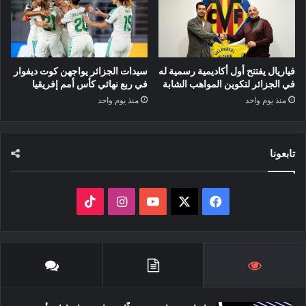
فياريال يفتتح أول أكاديمية رسمية له
سيدات الجزائر يواجهن كوت ديفوار
في الجزائر لتكوين المواهب الشابة
في ربع نهائي كأس أمم إفريقيا
منذ يوم واحد
منذ يوم واحد
تابعونا
‫X
فيسبوك
‫YouTube
انستقرام
‫TikTok