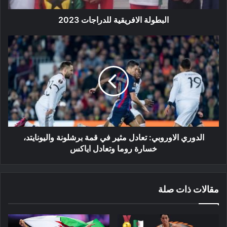
البطولة الافريقية للدراجات 2023
الدوري
الاوروبي:
تعادل
مثير
في
قمة
برشلونة
واليونايتد،
خسارة
روما
الدوري الاوروبي: تعادل مثير في قمة برشلونة واليونايتد،
وتعادل
خسارة روما وتعادل اياكس
اياكس
مقالات ذات صلة