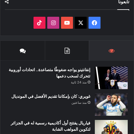
تابعونا
‫X
فيسبوك
‫YouTube
انستقرام
‫TikTok
إنفانتينو يواجه ضغوطًا متصاعدة.. اتحادات أوروبية
تتحرك لسحب دعمها
منذ 24 ثانية
غويري: كان بإمكاننا تقديم الأفضل في المونديال
منذ ساعتين
فياريال يفتتح أول أكاديمية رسمية له في الجزائر
لتكوين المواهب الشابة