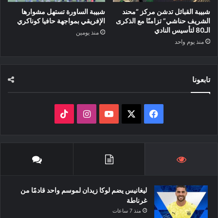
شبيبة القبائل تدشن مركز “محند
شبيبة الساورة تستهل مشوارها
الشريف حناشي” تزامنًا مع الذكرى
الإفريقي بمواجهة حافيا كوناكري
الـ80 لتأسيس النادي
منذ يومين
منذ يوم واحد
تابعونا
‫X
فيسبوك
‫YouTube
انستقرام
‫TikTok
ليغانيس يضم لوكا زيدان لموسم واحد قادمًا من
غرناطة
منذ 7 ساعات