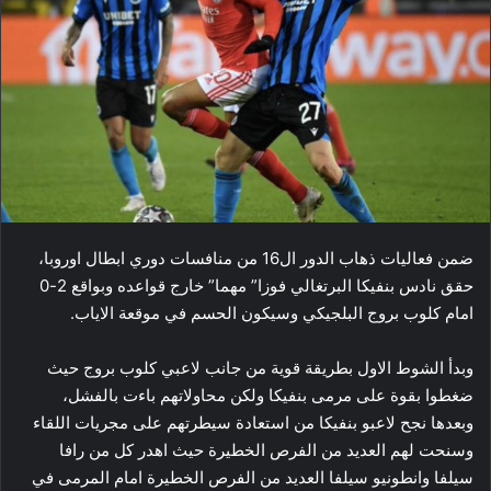
ضمن فعاليات ذهاب الدور ال16 من منافسات ​دوري ابطال اوروبا​،
حقق نادس ​بنفيكا​ البرتغالي فوزا” مهما” خارج قواعده وبواقع 2-0
امام ​كلوب بروج​ البلجيكي وسيكون الحسم في موقعة الاياب.
وبدأ الشوط الاول بطريقة قوية من جانب لاعبي كلوب بروج حيث
ضغطوا بقوة على مرمى بنفيكا ولكن محاولاتهم باءت بالفشل،
وبعدها نجح لاعبو بنفيكا من استعادة سيطرتهم على مجريات اللقاء
وسنحت لهم العديد من الفرص الخطيرة حيث اهدر كل من رافا
سيلفا وانطونيو سيلفا العديد من الفرص الخطيرة امام المرمى في