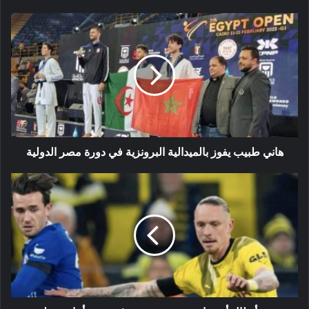
هاني
طبيب
يفوز
بالميدالية
البرونزية
في
دورة
مصر
الدولية
هاني طبيب يفوز بالميدالية البرونزية في دورة مصر الدولية
دوري
أبطال
أوروبا
:
دورتموند
يحقق
فوز
مهم
أمام