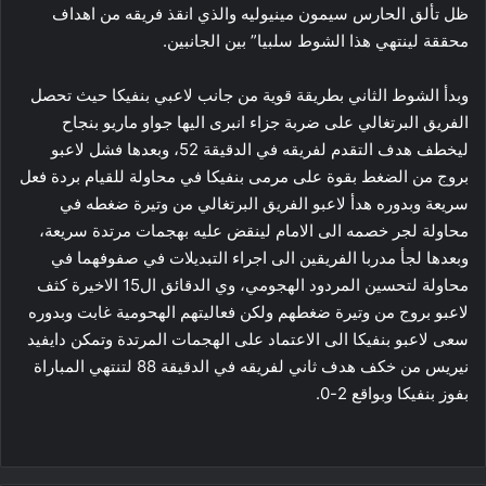
ظل تألق الحارس سيمون مينيوليه والذي انقذ فريقه من اهداف
محققة لينتهي هذا الشوط سلبيا” بين الجانبين.
وبدأ الشوط الثاني بطريقة قوية من جانب لاعبي بنفيكا حيث تحصل
الفريق البرتغالي على ضربة جزاء انبرى اليها جواو ماريو بنجاح
ليخطف هدف التقدم لفريقه في الدقيقة 52، وبعدها فشل لاعبو
بروج من الضغط بقوة على مرمى بنفيكا في محاولة للقيام بردة فعل
سريعة وبدوره هدأ لاعبو الفريق البرتغالي من وتيرة ضغطه في
محاولة لجر خصمه الى الامام لينقض عليه بهجمات مرتدة سريعة،
وبعدها لجأ مدربا الفريقين الى اجراء التبديلات في صفوفهما في
محاولة لتحسين المردود الهجومي، وي الدقائق ال15 الاخيرة كثف
لاعبو بروج من وتيرة ضغطهم ولكن فعاليتهم الهحومية غابت وبدوره
سعى لاعبو بنفيكا الى الاعتماد على الهجمات المرتدة وتمكن دايفيد
نيريس من خكف هدف ثاني لفريقه في الدقيقة 88 لتنتهي المباراة
بفوز بنفيكا وبواقع 2-0.