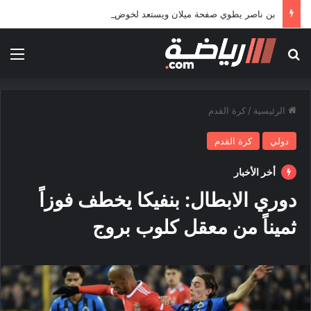
بن ناصر يطوي صفحة ميلان ويستعد لخوض تجربة جديدة خارج أوروبا
بحث عن
الق
الرئيسية
/
كرة القدم
دولي
كرة القدم
أخر الأخبار
دوري الابطال: بنفيكا يخطف فوزاً
ثميناً من معقل كلوب بروج