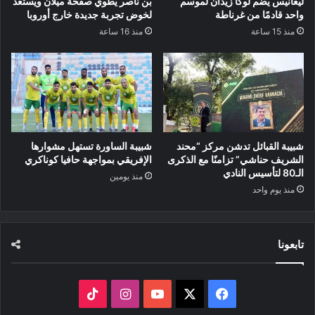
ليغانيس يضم لوكا زيدان لموسم
بن ناصر يطوي صفحة ميلان ويستعد
واحد قادمًا من غرناطة
لخوض تجربة جديدة خارج أوروبا
منذ 15 ساعة
منذ 16 ساعة
شبيبة القبائل تدشن مركز “محند
شبيبة الساورة تستهل مشوارها
الشريف حناشي” تزامنًا مع الذكرى
الإفريقي بمواجهة حافيا كوناكري
الـ80 لتأسيس النادي
منذ يومين
منذ يوم واحد
تابعونا
‫X
فيسبوك
‫YouTube
انستقرام
‫TikTok