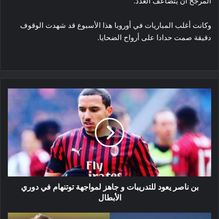
المرجح أن يتضاعف العدد.
وكانت أغلب المباريات في أوروبا هذا الأسبوع قد شهدت الوقوف
دقيقة صمت حدادا على أرواح الضحايا.
بن
ناصر
يعود
للتدريبات
و
جاهز
لمواجهة
توتنهام
في
دوري
بن ناصر يعود للتدريبات و جاهز لمواجهة توتنهام في دوري
الأبطال
الأبطال
الاتحاد