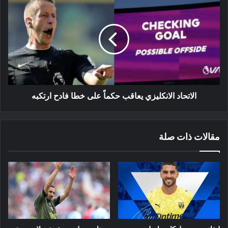
الانكليزي
يعاقب
حكماً
على
خطا
فادح
ارتكبه
الاتحاد الانكليزي يعاقب حكماً على خطا فادح ارتكبه
مقالات ذات صلة