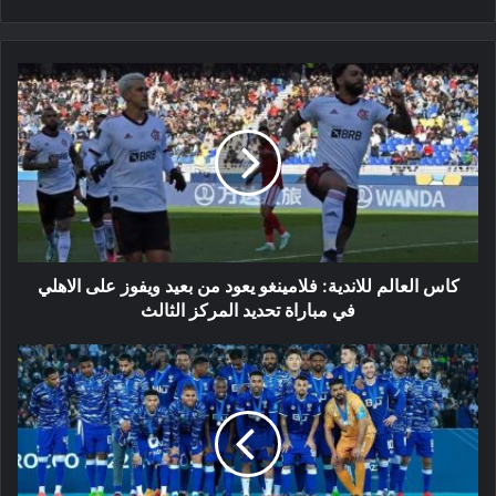
كاس
العالم
للاندية:
فلامينغو
يعود
من
بعيد
ويفوز
على
الاهلي
كاس العالم للاندية: فلامينغو يعود من بعيد ويفوز على الاهلي
في
في مباراة تحديد المركز الثالث
مباراة
تحديد
وزير
المركز
الرياضة
الثالث
السعودي
يهنئ
نادي
الهلال
على