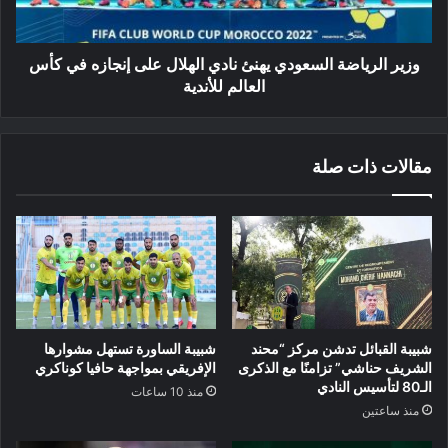
إنجازه
في
كأس
وزير الرياضة السعودي يهنئ نادي الهلال على إنجازه في كأس
العالم
العالم للأندية
للأندية
مقالات ذات صلة
شبيبة القبائل تدشن مركز “محند
شبيبة الساورة تستهل مشوارها
الشريف حناشي” تزامنًا مع الذكرى
الإفريقي بمواجهة حافيا كوناكري
الـ80 لتأسيس النادي
منذ 10 ساعات
منذ ساعتين