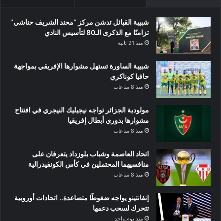
شبيبة القبائل تدشن مركز “محند الشريف حناشي”
تزامنًا مع الذكرى الـ80 لتأسيس النادي
منذ 21 ثانية
شبيبة الساورة تستهل مشوارها الإفريقي بمواجهة
حافيا كوناكري
منذ 8 ساعات
مولودية الجزائر تواجه نيجيليك النيجري في افتتاح
مشوارها بدوري أبطال إفريقيا
منذ 8 ساعات
اتحاد العاصمة وشباب بلوزداد يتعرفان على
منافسيهما المحتملين في كأس الكونفيدرالية
منذ 8 ساعات
إنفانتينو يواجه ضغوطًا متصاعدة.. اتحادات أوروبية
تتحرك لسحب دعمها
منذ يوم واحد