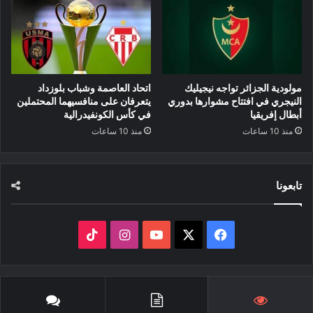
مولودية الجزائر تواجه نيجيليك
اتحاد العاصمة وشباب بلوزداد
النيجري في افتتاح مشوارها بدوري
يتعرفان على منافسيهما المحتملين
أبطال إفريقيا
في كأس الكونفيدرالية
منذ 10 ساعات
منذ 10 ساعات
تابعونا
‫X
فيسبوك
‫YouTube
انستقرام
‫TikTok