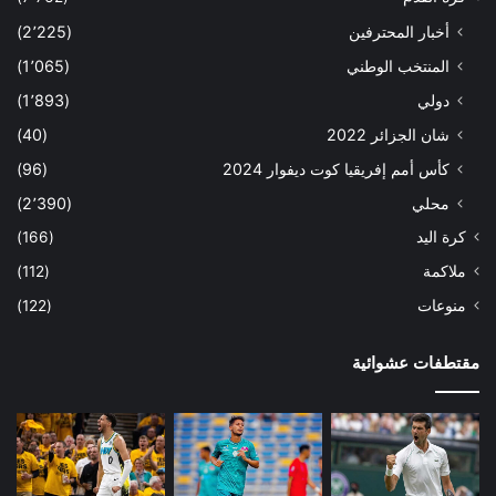
أخبار المحترفين
(2٬225)
المنتخب الوطني
(1٬065)
دولي
(1٬893)
شان الجزائر 2022
(40)
كأس أمم إفريقيا كوت ديفوار 2024
(96)
محلي
(2٬390)
كرة اليد
(166)
ملاكمة
(112)
منوعات
(122)
مقتطفات عشوائية