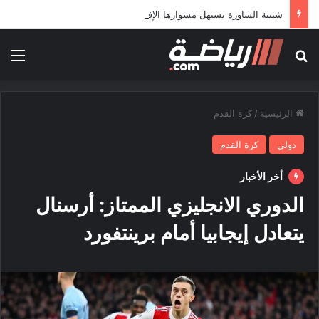
شبيبة الساورة تستهل مشوارها الإفريقي بمواجهة حافيا كوناكري
بحث عن
الق
الرئيسية
/
كرة القدم
دولي
كرة القدم
أخر الأخبار
الدوري الانجليزي الممتاز: أرسنال
يتعادل إيجابيا أمام برينتفورد