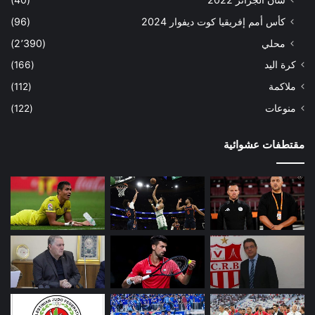
كأس أمم إفريقيا كوت ديفوار 2024
(96)
محلي
(2٬390)
كرة اليد
(166)
ملاكمة
(112)
منوعات
(122)
مقتطفات عشوائية