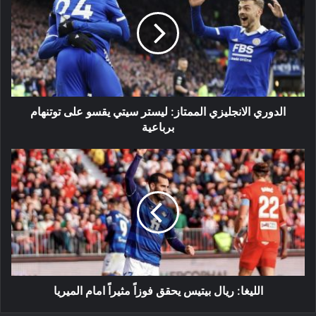
الممتاز:
ليستر
سيتي
يقسو
على
توتنهام
برباعية
الدوري الانجليزي الممتاز: ليستر سيتي يقسو على توتنهام
برباعية
الليغا:
ريال
بيتيس
يحقق
فوزاً
مثيراً
امام
الميريا
الليغا: ريال بيتيس يحقق فوزاً مثيراً امام الميريا