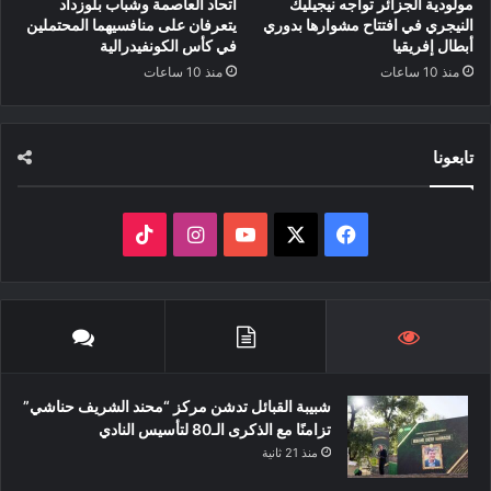
مولودية الجزائر تواجه نيجيليك
اتحاد العاصمة وشباب بلوزداد
النيجري في افتتاح مشوارها بدوري
يتعرفان على منافسيهما المحتملين
أبطال إفريقيا
في كأس الكونفيدرالية
منذ 10 ساعات
منذ 10 ساعات
تابعونا
‫X
فيسبوك
‫YouTube
انستقرام
‫TikTok
شبيبة القبائل تدشن مركز “محند الشريف حناشي”
تزامنًا مع الذكرى الـ80 لتأسيس النادي
منذ 21 ثانية