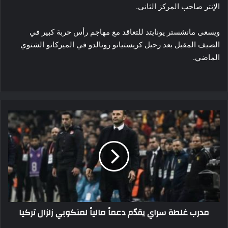
الإنتر صاحب المركز الثاني.
ويسعى مانشستر يونايتد للتعاقد مع مهاجم رأس حربة كبير في
الصيف المقبل بعد رحيل كريستيانو رونالدو في الميركاتو الشتوي
الماضي.
مدرب
غلطة
سراي
يقدّم
دعماً
مالياً
لمنكوبي
زلزال
تركيا
مدرب غلطة سراي يقدّم دعماً مالياً لمنكوبي زلزال تركيا