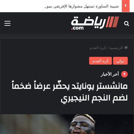
شبيبة الساورة تستهل مشوارها الإفريقي بمواجهة حافيا كوناكري
بحث عن
الق
الرئيسية
/
كرة القدم
دولي
كرة القدم
أخر الأخبار
مانشستر يونايتد يحضّر عرضاً ضخماً
لضم النجم النيجيري