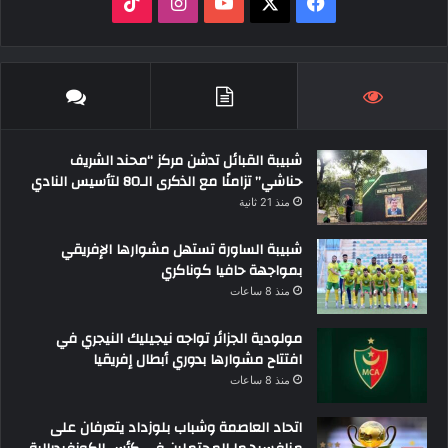
‫X
فيسبوك
‫YouTube
انستقرام
‫TikTok
شبيبة القبائل تدشن مركز “محند الشريف
حناشي” تزامنًا مع الذكرى الـ80 لتأسيس النادي
منذ 21 ثانية
شبيبة الساورة تستهل مشوارها الإفريقي
بمواجهة حافيا كوناكري
منذ 8 ساعات
مولودية الجزائر تواجه نيجيليك النيجري في
افتتاح مشوارها بدوري أبطال إفريقيا
منذ 8 ساعات
اتحاد العاصمة وشباب بلوزداد يتعرفان على