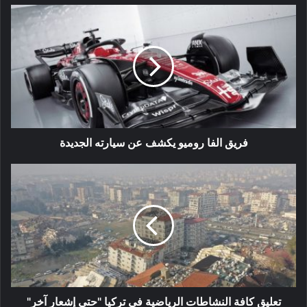
فريق
الفا
روميو
يكشف
عن
سيارته
الجديدة
فريق الفا روميو يكشف عن سيارته الجديدة
تعليق
كافة
النشاطات
الرياضية
في
تركيا
"حتى
إشعار
آخر"
جراء
تعليق كافة النشاطات الرياضية في تركيا "حتى إشعار آخر"