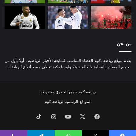
من نحن
يقدم موقع رياضة .كوم الفضاء المناسب لمتابعة الأخبار الرياضية ، أولا بأول من
جميع المصادر المحلية والعالمية بتكنولوجيا ذكية تغطي جميع أنواع الرياضات
رياضة.كوم جميع الحقوق محفوظة
المواقع الرسمية لرياضة كوم
فيسبوك
‫X
‫YouTube
انستقرام
‫TikTok