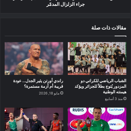
الزلزال
جراء الزلزال المدمّر
المدمّر
مقالات ذات صلة
الشباب الرياضي للكراتي دو
راندي أورتن يثير الجدل… عودة
المزدور يُتوج بطلاً للجزائر ويؤكد
قريبة أم أزمة مستمرة؟
هيمنته الوطنية
مايو 18, 2026
منذ 3 أسابيع