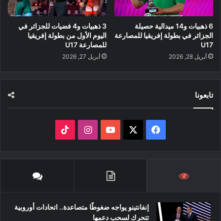
6 ذهبيات و14 ميدالية حصيلة
3 ذهبيات و4 فضيات للجزائر في
الجزائر في بطولة إفريقيا للمصارعة
اليوم الأول من بطولة إفريقيا
U17
للمصارعة U17
أبريل 28, 2026
أبريل 27, 2026
تابعونا
‫X
فيسبوك
‫YouTube
انستقرام
‫TikTok
إنفانتينو يواجه ضغوطًا متصاعدة.. اتحادات أوروبية
تتحرك لسحب دعمها