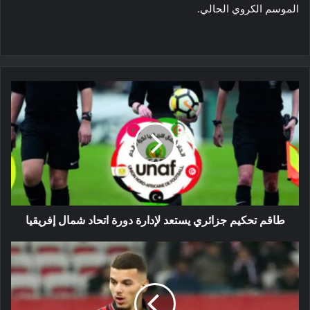
الموسم الكروي الحالي.
طاقم
تحكيم
جزائري
يستعد
لإدارة
دورة
اتحاد
شمال
إفريقيا
طاقم تحكيم جزائري يستعد لإدارة دورة اتحاد شمال إفريقيا
موهبة
جزائرية
مهمشة
في
الموسم