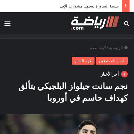
شبيبة الساورة تستهل مشوارها الإفريقي بمواجهة حافيا كوناكري
بحث عن
الق
الرئيسية
/
كرة القدم
أخبار المحترفين
كرة القدم
أخر الأخبار
نجم سانت جيلواز البلجيكي يتألق
كهداف حاسم في أوروبا