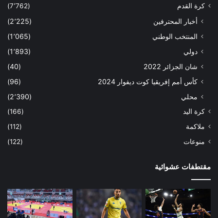
كرة القدم
(7٬762)
أخبار المحترفين
(2٬225)
المنتخب الوطني
(1٬065)
دولي
(1٬893)
شان الجزائر 2022
(40)
كأس أمم إفريقيا كوت ديفوار 2024
(96)
محلي
(2٬390)
كرة اليد
(166)
ملاكمة
(112)
منوعات
(122)
مقتطفات عشوائية