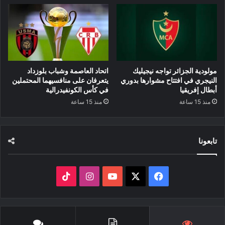
مولودية الجزائر تواجه نيجيليك
اتحاد العاصمة وشباب بلوزداد
النيجري في افتتاح مشوارها بدوري
يتعرفان على منافسيهما المحتملين
أبطال إفريقيا
في كأس الكونفيدرالية
منذ 15 ساعة
منذ 15 ساعة
تابعونا
‫X
فيسبوك
‫YouTube
انستقرام
‫TikTok