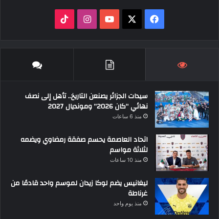
‫X
فيسبوك
‫YouTube
انستقرام
‫TikTok
سيدات الجزائر يصنعن التاريخ.. تأهل إلى نصف
نهائي “كان 2026” ومونديال 2027
منذ 6 ساعات
اتحاد العاصمة يحسم صفقة رمضاوي ويضمه
لثلاثة مواسم
منذ 10 ساعات
ليغانيس يضم لوكا زيدان لموسم واحد قادمًا من
غرناطة
منذ يوم واحد