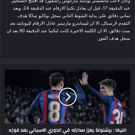
وكان لاعب مانشستر يونايتد ماركوس راشفورد قد افتتح التسجيل
عند الدقيقة 17، قبل ان يعادل نكتيا الارقام عند الدقيقة 24، وبعد
ثماني دقائق على بداية الشوط الثاني سجل بوكايو ساكا هدف
التقدم لارسنال، الا ان ليساندرو مارتينيز عادل الارقام لليونايتد بعد
ست دقائق، الا ان الكلمة الاخيرة كانت لنكتيا عند الدقيقة 90 بعد ان
سجل هدف الفوز.
الليغا
:
برشلونة
يعزز
صدارته
في
الدوري
الاسباني
بعد
الليغا : برشلونة يعزز صدارته في الدوري الاسباني بعد فوزه
فوزه