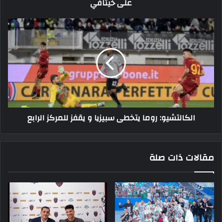
على خيتافي
على
خيتافي
الكالتشيو:
روما
يتخطى
سبيزيا
و
يقفز
للمركز
الرابع
الكالتشيو: روما يتخطى سبيزيا و يقفز للمركز الرابع
مقالات ذات صلة