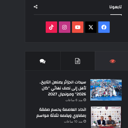
تابعونا
‫X
فيسبوك
‫YouTube
انستقرام
‫TikTok
سيدات الجزائر يصنعن التاريخ..
تأهل إلى نصف نهائي “كان
2026” ومونديال 2027
منذ 6 ساعات
اتحاد العاصمة يحسم صفقة
رمضاوي ويضمه لثلاثة مواسم
منذ 10 ساعات