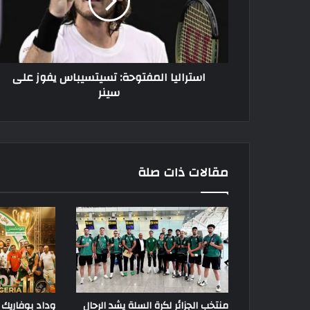
على
سينر
استراليا المفتوحة: تسيتسيباس يفوز على
سينر
مقالات ذات صلة
منتخب الجزائر لكرة السلة يشد الرحال
وداد بوفاريك 