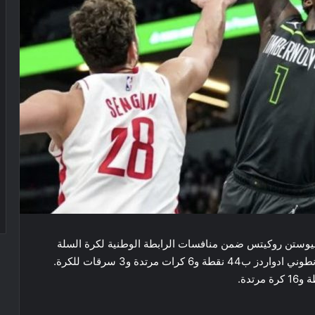
 تيمبروولفز​ 113 – 104 على فريق هيوستن روكيتس ضمن منافسات الرابطة الوطنية لكرة السلة
الأميركية. كان افضل مسجل في المباراة لاعب وولفز انطوني ادواردز ب44 نقطة و6 كرات مرتدة و3 سرقات للكرة.