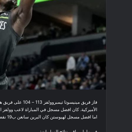
فاز فريق ​مينيسوتا
اما افضل مسجل لهيوستن كان البرين سانغن ب19 نقطة و16 كرة مرتدة.
في ما يلي باقي نتائج المباريات: