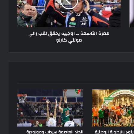
يحقق
لقب
رالي
مونتي
كارلو
للمرة التاسعة … اوجييه يحقق لقب رالي
مونتي كارلو
يتوج بالبطولة الوطنية
اتحاد العاصمة سيدات ومولودية