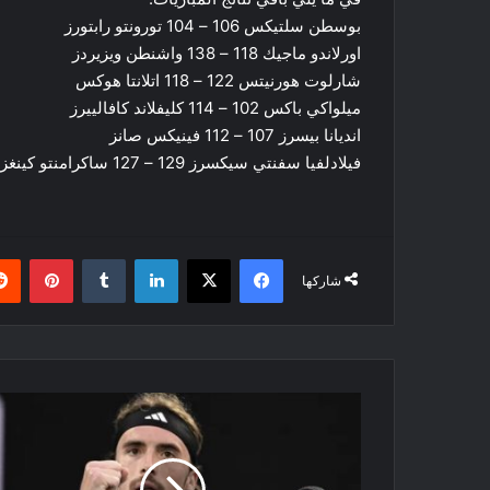
بوسطن سلتيكس 106 – 104 تورونتو رابتورز
اورلاندو ماجيك 118 – 138 واشنطن ويزيردز
شارلوت هورنيتس 122 – 118 اتلانتا هوكس
ميلواكي باكس 102 – 114 كليفلاند كافالييرز
انديانا بيسرز 107 – 112 فينيكس صانز
فيلادلفيا سفنتي سيكسرز 129 – 127 ساكرامنتو كينغز
فيسبوك
‫X
لينكدإن
بينتي
شاركها
استراليا
المفتوحة:
تسيتسيباس
يفوز