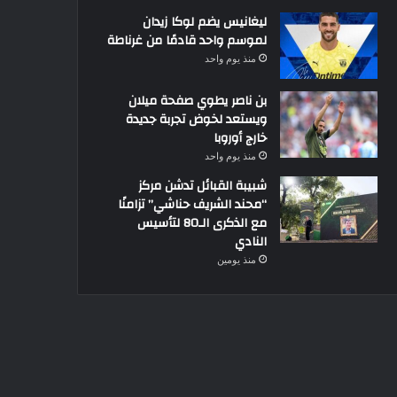
ليغانيس يضم لوكا زيدان
لموسم واحد قادمًا من غرناطة
منذ يوم واحد
بن ناصر يطوي صفحة ميلان
ويستعد لخوض تجربة جديدة
خارج أوروبا
منذ يوم واحد
شبيبة القبائل تدشن مركز
“محند الشريف حناشي” تزامنًا
مع الذكرى الـ80 لتأسيس
النادي
منذ يومين