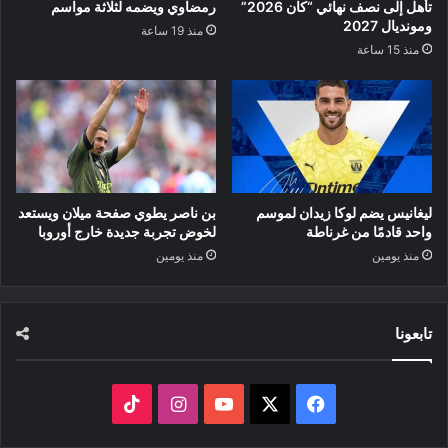
تأهل إلى نصف نهائي “كان 2026”
رمضاوي ويضمه لثلاثة مواسم
ومونديال 2027
منذ 19 ساعة
منذ 15 ساعة
ليغانيس يضم لوكا زيدان لموسم
بن ناصر يطوي صفحة ميلان ويستعد
واحد قادمًا من غرناطة
لخوض تجربة جديدة خارج أوروبا
منذ يومين
منذ يومين
تابعونا
‫X
فيسبوك
‫YouTube
انستقرام
‫TikTok