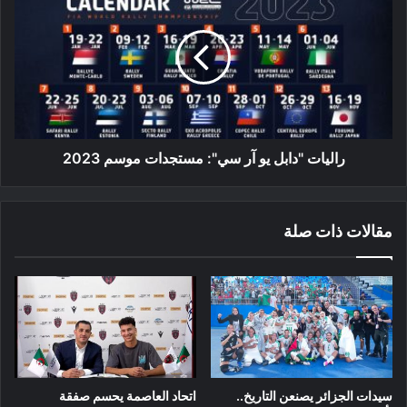
"دابل
يو
آر
سي":
مستجدات
موسم
2023
راليات "دابل يو آر سي": مستجدات موسم 2023
مقالات ذات صلة
سيدات الجزائر يصنعن التاريخ..
اتحاد العاصمة يحسم صفقة