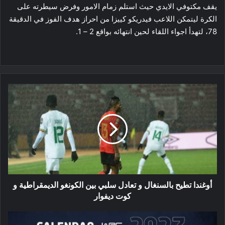
يقف مكتوفي الايدي حيث استلم زمام الامور وفرض سيطرته على
الكرة ليتمكن اللاعب فيدريكو كييزا من احراز هدف الفوز في الدقيقة
78، لتهدأ اجواء اللقاء لحين انتهائه بواقع 2 – 1.
أوغندا
تطيح
بالسنغال
و
تعادل
سلبي
بين
الكونغو
الديمقراطية
و
أوغندا تطيح بالسنغال و تعادل سلبي بين الكونغو الديمقراطية و
كوت
كوت ديفوار
ديفوار
راليات