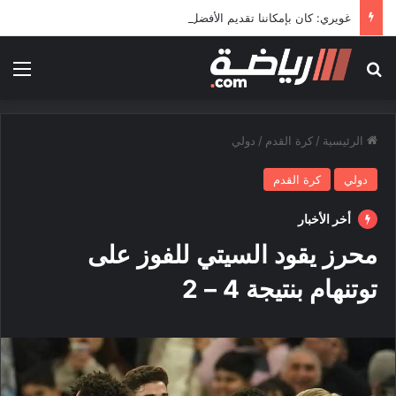
غويري: كان بإمكاننا تقديم الأفضل في المونديال
بحث عن
الق
الرئيسية
/
كرة القدم
/
دولي
دولي
كرة القدم
أخر الأخبار
محرز يقود السيتي للفوز على
توتنهام بنتيجة 4 – 2