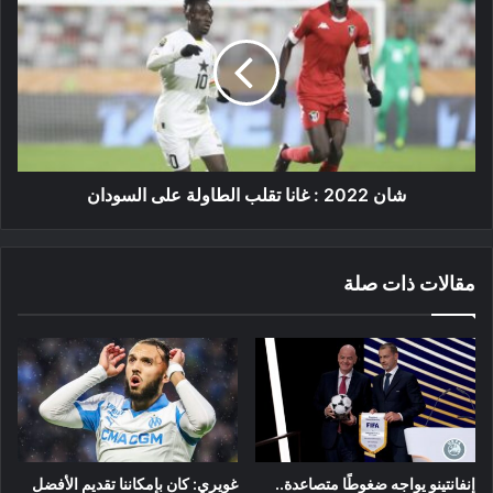
2022
:
غانا
تقلب
الطاولة
على
السودان
شان 2022 : غانا تقلب الطاولة على السودان
مقالات ذات صلة
إنفانتينو يواجه ضغوطًا متصاعدة..
غويري: كان بإمكاننا تقديم الأفضل