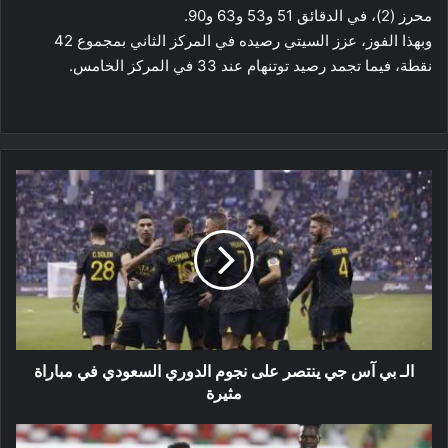
محرز (2)، في الدقائق 51 و53 و63 و90.
وبهذا الفوز، عزز السيتي رصيده في المركز الثاني بمجموع 42
نقطة، فيما تجمد رصيد توتنهام عند 33 في المركز الخامس.
الـ
بي
آس
جي
ينتصر
على
نجوم
الدوري
السعودي
في
الـ بي آس جي ينتصر على نجوم الدوري السعودي في مباراة
مباراة
مثيرة
مثيرة
شان