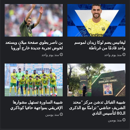
ليغانيس يضم لوكا زيدان لموسم
بن ناصر يطوي صفحة ميلان ويستعد
واحد قادمًا من غرناطة
لخوض تجربة جديدة خارج أوروبا
منذ يوم واحد
منذ يوم واحد
شبيبة القبائل تدشن مركز “محند
شبيبة الساورة تستهل مشوارها
الشريف حناشي” تزامنًا مع الذكرى
الإفريقي بمواجهة حافيا كوناكري
الـ80 لتأسيس النادي
منذ يومين
منذ يومين