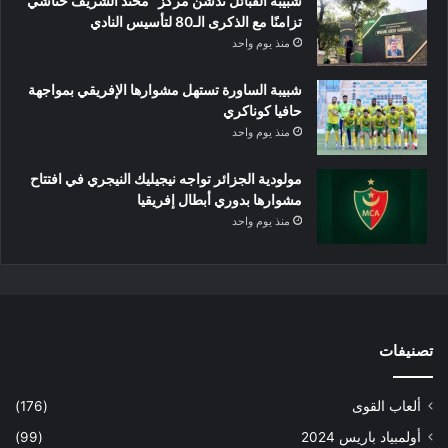
شبيبة القبائل تدشن مركز “محند الشريف حناشي”
تزامنًا مع الذكرى الـ80 لتأسيس النادي
منذ يوم واحد
شبيبة الساورة تستهل مشوارها الإفريقي بمواجهة
حافيا كوناكري
منذ يوم واحد
مولودية الجزائر تواجه نيجيليك النيجري في افتتاح
مشوارها بدوري أبطال إفريقيا
منذ يوم واحد
تصنيفات
ألعاب القوى
(176)
أولمبياد باريس 2024
(99)