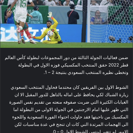
ضمن فعاليات الجولة الثالثة من دور المجموعات لبطولة كأس العالم
قطر 2022 حقق المنتخب ​المكسيك​ي فوزه الاول في البطولة
وتخطى نظيره المنتخب السعودي بنتيجة 2 – 1.
الشوط الاول بين الفريقين كان محتدما فحاول المنتخب السعودي
زيارة الشباك لكي يحافظ على اماله بالتاهل للدور المقبل الا ان
الغيابات الكثيرة التي ضربت صفوفه منعته من تقديم نفس الصورة
التي ظهر عليها امام الارجنتين في الجولة الاولى من البطولة اما
المكسيك من ناحيتها فقد حاولت احتواء الفورة ​السعودية​ واللجوء
الى الهجمات المرتدة الني كات ان تنجح في عدة مناسبات لكن
الامور لم تتغير لينتهي الشوط الاول 0 – 0.