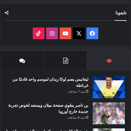
تابعونا
‫X
فيسبوك
‫YouTube
انستقرام
‫TikTok
ليغانيس يضم لوكا زيدان لموسم واحد قادمًا من
غرناطة
منذ 7 ساعات
بن ناصر يطوي صفحة ميلان ويستعد لخوض تجربة
جديدة خارج أوروبا
منذ 8 ساعات