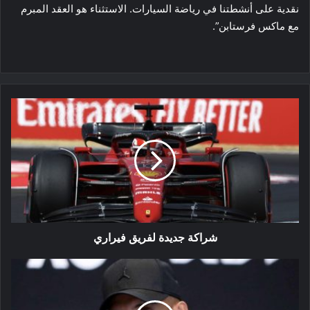
نقدية على أنشطتنا في رياضة السيارات. الاستثناء هو العقد المبرم
مع ماكس فرستابن”.
شراكة
جديدة
لفريق
فيراري
شراكة جديدة لفريق فيراري
انسحاب
كيريوس
من
بطولة