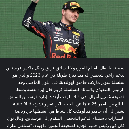
سيحتفظ بطل العالم للفورمولا 1 سائق فريق رد بُل ​ماكس فرستابن​
بدعم راعي شخصي له منذ فترة طويلة في عام 2023 والذي هو
سلسلة سوبر ماركت جامبو الهولندية. في ايلول الماضي وجد
الرئيس التنفيذي والمالك للسلسلة فريتز فان إيرد نفسه وسط
فضيحة غسيل أموال. في ذلك الوقت أبعدت إدارة فرستابن السائق
البالغ من العمر 25 عامًا عن القصة. لكن تقرير نشرته Auto Bild
يشير إلى أن جامبو قد أوقفت كل نشاط من أنشطتها في رياضة
السيارات باستثناء الدعم الشخصي المقدم إلى فرستابن. وقال تون
فان فين رئيس جمبو الجديد لصحيفة ألجمين داجبلاد: “سنلقي نظرة