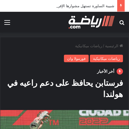
شبيبة الساورة تستهل مشوارها الإفريقي بمواجهة حافيا كوناكري
بحث عن
الق
الرئيسية
/
رياضات ميكانيكية
رياضات ميكانيكية
فورمولا وان
أخر الأخبار
فرستابن يحافظ على دعم راعيه في
هولندا