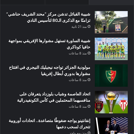
شبيبة القبائل تدشن مركز “محند الشريف حناشي”
تزامنًا مع الذكرى الـ80 لتأسيس النادي
منذ 21 ثانية
شبيبة الساورة تستهل مشوارها الإفريقي بمواجهة
حافيا كوناكري
منذ 8 ساعات
مولودية الجزائر تواجه نيجيليك النيجري في افتتاح
مشوارها بدوري أبطال إفريقيا
منذ 8 ساعات
اتحاد العاصمة وشباب بلوزداد يتعرفان على
منافسيهما المحتملين في كأس الكونفيدرالية
منذ 8 ساعات
إنفانتينو يواجه ضغوطًا متصاعدة.. اتحادات أوروبية
تتحرك لسحب دعمها
منذ يوم واحد