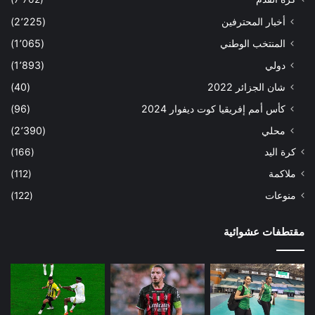
أخبار المحترفين
(2٬225)
المنتخب الوطني
(1٬065)
دولي
(1٬893)
شان الجزائر 2022
(40)
كأس أمم إفريقيا كوت ديفوار 2024
(96)
محلي
(2٬390)
كرة اليد
(166)
ملاكمة
(112)
منوعات
(122)
مقتطفات عشوائية