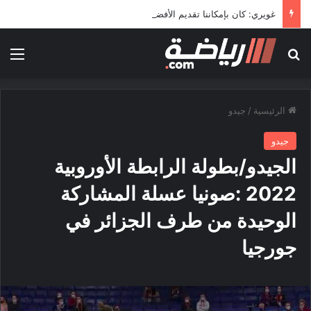
غويري: كان بإمكاننا تقديم الأفضل في المونديال
بحث عن
الق
الرئيسية
/
جيدو
جيدو
الجيدو/بطولة الرابطة الأوروبية
2022 :صونيا عسلة المشاركة
الوحيدة من طرف الجزائر في
جورجيا