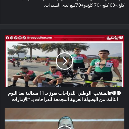
كلغ،-63 كلغ،-70 كلغ،و+70كلغ لدى السيدات.
🔴🔴#المنتخب_الوطني_للدراجات
يفوز
بـ
11
ميدالية
بعد
اليوم
الثالث
من
البطولة
🔴🔴#المنتخب_الوطني_للدراجات يفوز بـ 11 ميدالية بعد اليوم
العربية
الثالث من البطولة العربية المجمعة للدراجات بـ #الإمارات
المجمعة
للدراجات
دولية
بـ
الحبتور
#الإمارات
للتنس
: