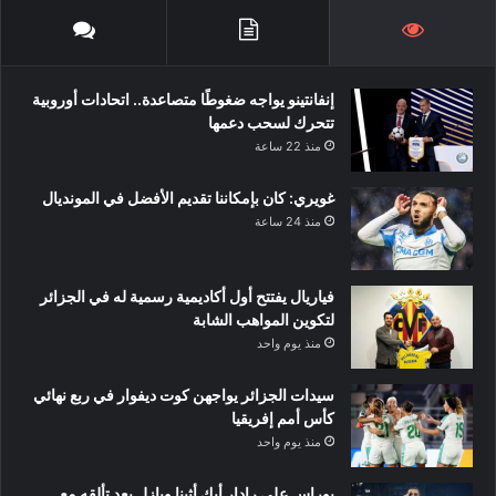
إنفانتينو يواجه ضغوطًا متصاعدة.. اتحادات أوروبية
تتحرك لسحب دعمها
منذ 22 ساعة
غويري: كان بإمكاننا تقديم الأفضل في المونديال
منذ 24 ساعة
فياريال يفتتح أول أكاديمية رسمية له في الجزائر
لتكوين المواهب الشابة
منذ يوم واحد
سيدات الجزائر يواجهن كوت ديفوار في ربع نهائي
كأس أمم إفريقيا
منذ يوم واحد
بوراس على رادار أيك أثينا وبازل بعد تألقه مع