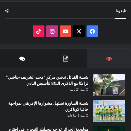
تابعونا
‫X
فيسبوك
‫YouTube
انستقرام
‫TikTok
شبيبة القبائل تدشن مركز “محند الشريف حناشي”
تزامنًا مع الذكرى الـ80 لتأسيس النادي
منذ 21 ثانية
شبيبة الساورة تستهل مشوارها الإفريقي بمواجهة
حافيا كوناكري
منذ 8 ساعات
مولودية الجزائر تواجه نيجيليك النيجري في افتتاح