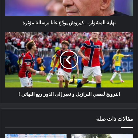
مؤثرة
نهاية المشوار… كيروش يودّع غانا برسالة مؤثرة
النرويج
تُقصي
البرازيل
و
تعبر
إلى
الدور
ربع
النهائي
!
النرويج تُقصي البرازيل و تعبر إلى الدور ربع النهائي !
مقالات ذات صلة