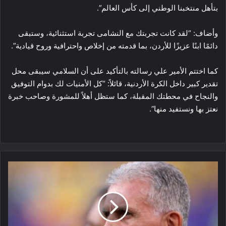
بتأهل منتخبنا الوطني إلى كأس العالم”.
وأضاف: “لقد كانت تجربتك مع النشامى تجربة استثنائية، وستبقى
دائمًا ابنًا عزيزًا للأردن، بما قدمته من إخلاص واحترافية وروح قيادية”.
كما اختتم الأمير علي رسالته بالتأكيد على أن السلامي سيبقى محل
تقدير كبير داخل الكرة الأردنية، قائلاً: “كل الأمنيات لك بدوام التوفيق
والنجاح في محطتك المقبلة، كما ستظل أهلاً للمشورة وصاحب خبرة
نعتز بها ونستفيد منها”.
نهاية
المشوار…
كيروش
يودّع
غانا
برسالة