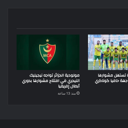
ة تستهل مشوارها
مولودية الجزائر تواجه نيجيليك
جهة حافيا كوناكري
النيجري في افتتاح مشوارها بدوري
أبطال إفريقيا
منذ 13 ساعة