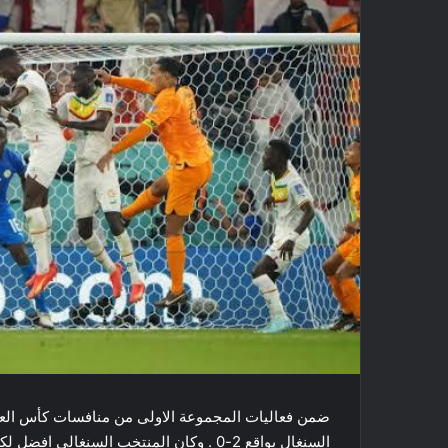
السنغال​ بواقع 2-0 . وكان المنتخب السن