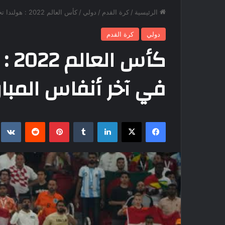
الرئيسية
/
كرة القدم
/
دولي
/
كأس العالم 2022 : هولندا تخطف الفوز في آخر أنفاس المباراة أمام السنغال
دولي
كرة القدم
كأس
في آخر أنفاس المبار
فيسبوك
‫X
لينكدإن
بينتيريست