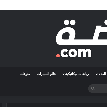
مشوارها الإفريقي بمواجهة حافيا كوناكري
القدم
رياضات ميكانيكية
عالم السيارات
منوعات
بحث
عن