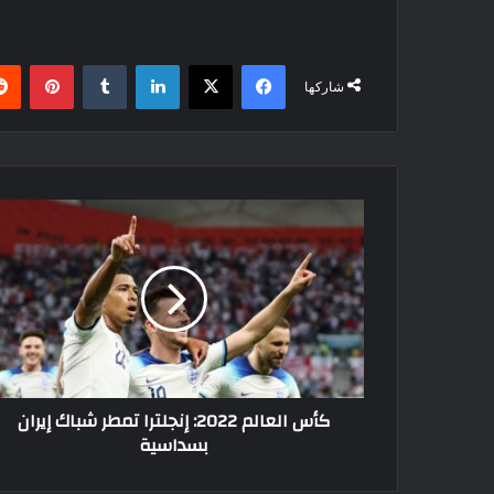
فيسبوك
‫X
لينكدإن
بينتي
شاركها
كأس
العالم
2022:
إنجلترا
تمطر
شباك
إيران
بسداسية
كأس العالم 2022: إنجلترا تمطر شباك إيران
بسداسية