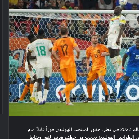
ضمن فعاليات المجموعة الاولى من منافسات كأس العالم 2022 في قطر، حقق المنتخب الهولندي فوزاً قاتلاً امام ​
غالي افضل لكن الطواحين الهولندية نجحت في خطف هدف الفوز ونقاط