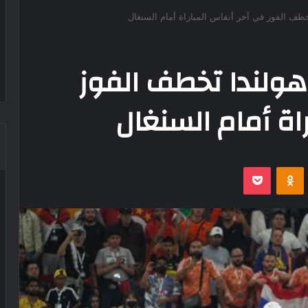
 العالم 2022 : هولندا تخطف الفوز
اة أمام السنغال
‫Pocket
Odnoklassniki