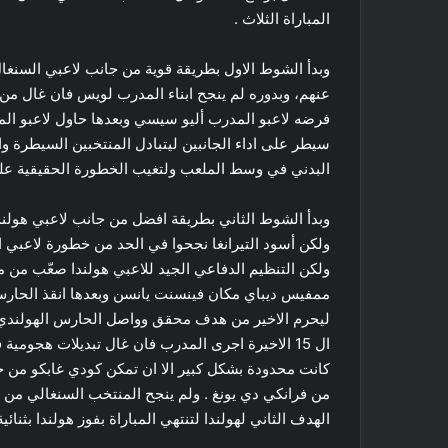
المباراة الثلاث .
وبدأ الشوط الاول بطريقة قوية من جانب لاعبي السنغال
عنهم، وبدوره لم ينجح ابناء المدرب لويس فان غال من 
فرضه لاعبو المدرب أليو سيسي وبعدها حاول لاعبو الم
سيطر على اداء الجانبين ليتبادل المنتخبين السيطرة وان
البدني في وسط الملعب ولتغيب الخطورة الحقيقية على 
وبدأ الشوط الثاني بطريقة افضل من جانب لاعبي هول
ولكن أسود التيرانغا نجحوا في الحد من خطورة لاعبي ا
ولكن التنظيم الدفاعي الجيد للاعبي هولندا صعّب من 
ممفيس ديباي مكان فينسنت يانسن وبعدها انقذ الحار
ليحرم الاخير من هدف محقق وواصل الحارس الهولندي ت
ال 15 الاخيرة اجرى المدرب فان غال تبديلات هجومي
الهدف الثاني لهولندا لتنتهي المباراة بفوز هولندا بثنائي