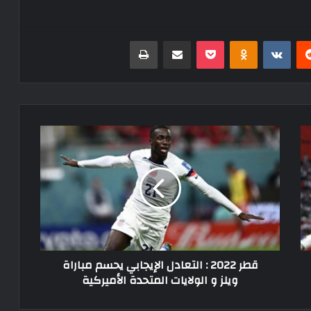
ريست
Odnoklassniki
‫Pocket
مشاركة عبر البريد
طباعة
قطر
2022
:
التعادل
الإيجابي
يحسم
مباراة
ويلز
و
قطر 2022 : التعادل الإيجابي يحسم مباراة
الولايات
ويلز و الولايات المتحدة الأميركية
المتحدة
الأميركية