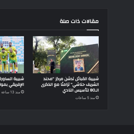
مقالات ذات صلة
شبيبة القبائل تدشن مركز “محند
شبيبة الساور
الشريف حناشي” تزامنًا مع الذكرى
الإفريقي بموا
الـ80 لتأسيس النادي
منذ 13 ساعة
منذ 5 ساعات