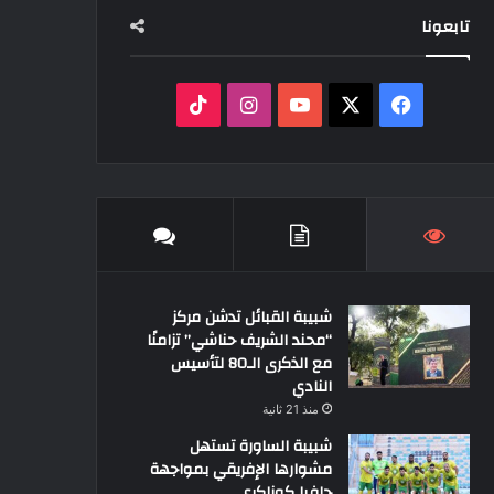
تابعونا
‫X
فيسبوك
‫YouTube
انستقرام
‫TikTok
شبيبة القبائل تدشن مركز
“محند الشريف حناشي” تزامنًا
مع الذكرى الـ80 لتأسيس
النادي
منذ 21 ثانية
شبيبة الساورة تستهل
مشوارها الإفريقي بمواجهة
حافيا كوناكري