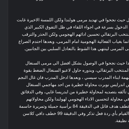
 حيث نجحوا في تهديد مرمى ​هولندا​ ولكن اللمسة الاخيرة غابت
الدخول بسرعة في اجواء اللقاء في ظل التفوق الكبير الذي
نتخب البرتقالي تحسين ادائهم الهجومي ولكن الحذر والترقب
ما بغياب الفعالية الهجومية امام المرمى، وبعدها احتدم الصراع
المرمى لينتهي هذا الشوط بالتعادل السلبي بين الجانبين.
ندا حيث نجحوا في الوصول بشكل افضل الى مرمى السنغال
لمنتخب البرتقالي، وبدوره حاول لاعبو السنغال الضغط بقوة
مهمة ابناء المدرب سيسي ، وبعدها ادخل المدرب فان غال النجم
س اندرايس نوبرت محاولة خطيرة من احد مهاجمي السنغال
ألقه بتصديه لمحاولة خطيرة من ايدريسا غايي، وفي الدقائق
ة في محاولة لتحسين الاداء الهجومي لهولندا ولكن محاولاتهم
كانت محدودة بشكل كبير الا ان تمكن كودي غابكو من خطف هدف قاتل في الدقيقة 84 برأسية جميلة وتمريرة حاسمة
من فرانكي دي يونغ . ولم ينجح المنتخب السنغالي من القيام بأي ردة فعل تذكر وفي الدقيقة 99 خطف دافي كلاسن
ة نظيفة.